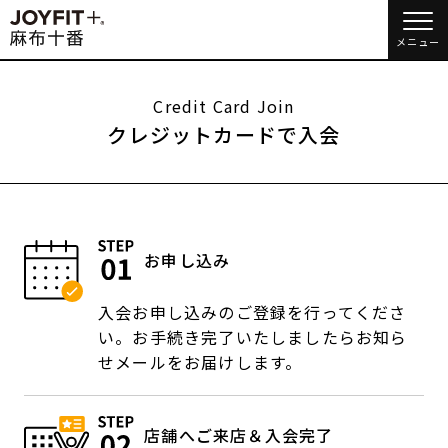
メニュー
店舗トップ
Credit Card Join
クレジットカードで入会
会員様向けのご案内
入会する
会員の方へトップ
入会を悩まれている方へ
入会するトップ
会員様へのお知らせ
予約する
お申し込み
キャンペーン
EMSトレーニングとは
クレジットカードで入会する
JOYFIT総合トップ
JOYFIT
休会お手続き
オプション料金
入会お申し込みのご登録を行ってくださ
い。お手続き完了いたしましたらお知ら
体験のご案内
料金のご案内
JOYFIT24
JOYFIT YOGA
アクセス
店舗情報・サービス
せメールをお届けします。
アクセス
店舗情報・サービス
JOYFIT+
店舗を探す
よくあるご質問
店舗へのお問い合わせ
店舗へご来店＆入会完了
見学・体験
入会方法