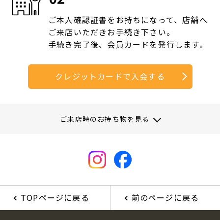
ご本人確認証書をお持ちになって、店舗へ
よくあるご質問
店舗へのお問い合わせ
ご来店いただきお手続き下さい。
手続き完了後、会員カードを発行します。
クレジットカードで入会する
ご来店時のお持ち物を見る
TOPページに戻る
前のページに戻る