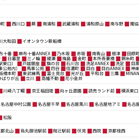
仲町
西川口
蕨
南浦和
武蔵浦和
浦和原山
南与野
獨協
川大和田
イオンタウン新船橋
布十番
麻布十番ANNEX
乃木坂
赤坂
南青山
根津
田原
台
日暮里
三ノ輪
綾瀬
梅島
金町
本所吾妻橋
錦糸町
駅東口）
戸越銀座
旗の台
石川台
洗足ANNEX
洗足
目
事公苑内）
馬事公苑
四谷
信濃町
目白
目白ANNEX
神
板橋本町
東武練馬
富士見台
光が丘
平和台
三鷹
MIN
ポひばりが丘
立川
高幡不動
花小金井
川崎八丁畷
京王稲田堤
向ヶ丘遊園
読売ランド前
横浜東口
名古屋中村公園
名古屋千早
名古屋黒川
名古屋地アミ
名古
松阪
京都北山
烏丸御池駅前
椥辻駅前
伏見
西院
京都桂西