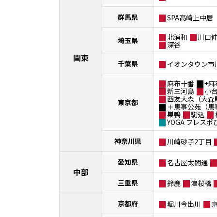
群馬県
SPA高崎上中居
北浦和
川口
埼玉県
深谷
関東
千葉県
イオンタウン市
麻布十番
+麻
新三河島
小
西友大森（大森
東京都
＋馬事公苑（馬
巣鴨
駒込
YOGA フレス
神奈川県
川崎砂子2丁目
愛知県
名古屋太閤通
中部
三重県
鈴鹿
津桜橋
京都府
堀川今出川