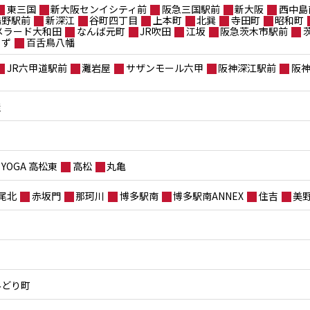
東三国
新大阪センイシティ前
阪急三国駅前
新大阪
西中島
鴫野駅前
新深江
谷町四丁目
上本町
北巽
寺田町
昭和町
メラード大和田
なんば元町
JR吹田
江坂
阪急茨木市駅前
もず
百舌鳥八幡
JR六甲道駅前
灘岩屋
サザンモール六甲
阪神深江駅前
阪
屋
YOGA 高松東
高松
丸亀
尾北
赤坂門
那珂川
博多駅南
博多駅南ANNEX
住吉
美
みどり町