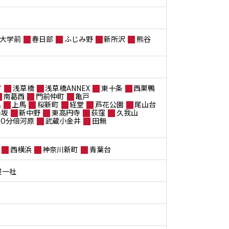
大学前
春日部
ふじみ野
新所沢
熊谷
町
浅草橋
浅草橋ANNEX
東十条
西巣鴨
南葛西
門前仲町
亀戸
黒
上馬
桜新町
経堂
芦花公園
尾山台
楽坂
新中野
東高円寺
荻窪
久我山
ANO分倍河原
武蔵小金井
田無
西横浜
神奈川新町
青葉台
屋一社