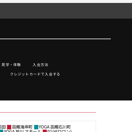
見学・体験
入会方法
クレジットカードで入会する
前田
函館海岸町
YOGA 函館石川町
YOGA 旭川 アモール
01(ゼロワン)