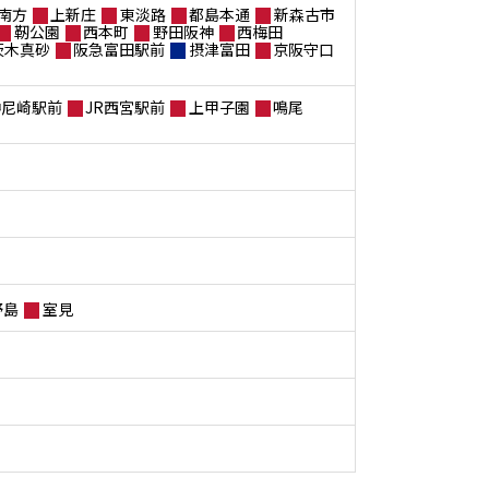
南方
上新庄
東淡路
都島本通
新森古市
靭公園
西本町
野田阪神
西梅田
茨木真砂
阪急富田駅前
摂津富田
京阪守口
神尼崎駅前
JR西宮駅前
上甲子園
鳴尾
野島
室見