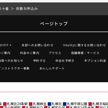
麻布十番
体験お申込み
ページトップ
OYFIT＋
本部へのお問い合わせ
Vitalityに関するお問い合わせ
のご案内
料金のご案内
アクセス
店舗情報・サービス
員様へのお知らせ
予約する
休会お手続き
オプション料金
インストラクター募集
あんしんサポート
条
札幌北24条駅
札幌麻生
札幌北
札幌平岡公園
札幌手稲
苫小牧柳町
札幌駅北口
札幌宮の沢
札幌北14条光星
旭川