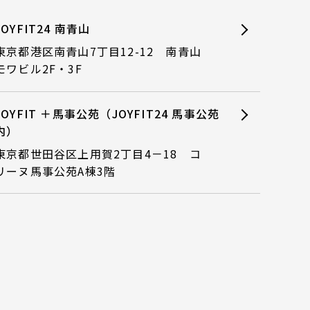
JOYFIT24 南青山
東京都港区南青山7丁目12-12 南青山
モワビル2F・3F
JOYFIT ＋馬事公苑（JOYFIT24 馬事公苑
内）
東京都世田谷区上用賀2丁目4－18 コ
リーヌ馬事公苑A棟3階