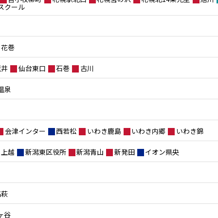
スクール
花巻
荒井
仙台東口
石巻
古川
温泉
会津インター
西若松
いわき鹿島
いわき内郷
いわき錦
上越
新潟東区役所
新潟青山
新発田
イオン県央
高萩
ヶ谷