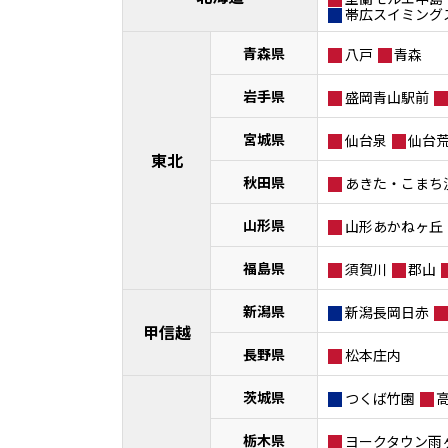
帯広スイミング
青森県
八戸
青森
岩手県
盛岡青山駅前
宮城県
仙台泉
仙台
東北
秋田県
あきた・こまち
山形県
山形あかねヶ丘
福島県
須賀川
郡山
新潟県
新潟長岡日赤
甲信越
長野県
松本庄内
茨城県
つくば竹園
栃木県
ヨークタウン雨