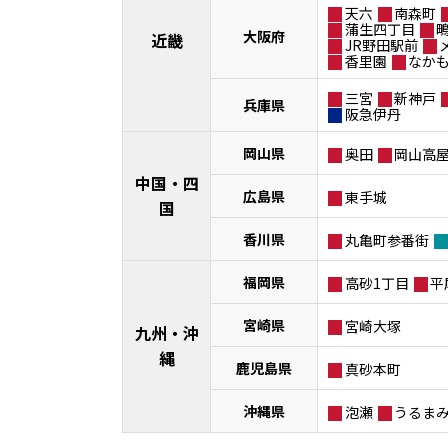
天六
南森町
蒲生四丁目
大阪府
近畿
JR野田駅前
香里園
なか
三宮
新神戸
兵庫県
阪急伊丹
岡山県
奥田
岡山高
中国・四
広島県
東手城
国
香川県
丸亀町参番街
福岡県
高砂1丁目
平
宮崎県
宮崎大塚
九州・沖
縄
鹿児島県
真砂本町
沖縄県
泡瀬
うるま