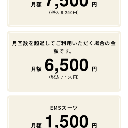
（税込
8,250
円）
よくあるご質問
店舗へのお問い合わせ
月回数を超過してご利用いただく場合の金
額です。
6,500
（税込
7,150
円）
EMSスーツ
1,500