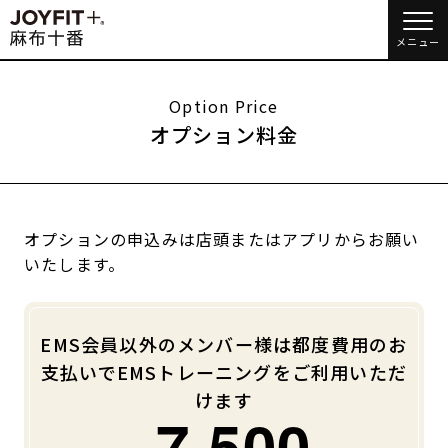
メニュー
店舗トップ
Option Price
オプション料金
会員様向けのご案内
入会する
会員の方へトップ
入会を悩まれている方へ
オプションの申込みは店頭またはアプリからお願い
入会するトップ
会員様へのお知らせ
予約する
いたします。
キャンペーン
EMSトレーニングとは
クレジットカードで入会する
JOYFIT総合トップ
JOYFIT
休会お手続き
オプション料金
体験のご案内
料金のご案内
JOYFIT24
JOYFIT YOGA
アクセス
店舗情報・サービス
EMS会員以外のメンバー様は都度費用のお
支払いでEMSトレーニングをご利用いただ
アクセス
店舗情報・サービス
JOYFIT+
店舗を探す
よくあるご質問
店舗へのお問い合わせ
けます
7,500
見学・体験
入会方法