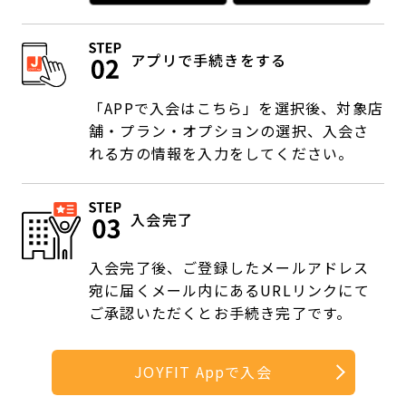
キャンペーン
料金のご案内
JOYFIT24
JOYFIT YOGA
アプリで手続きをする
アクセス
店舗情報・サービス
JOYFIT+
店舗を探す
「APPで入会はこちら」を選択後、対象店
見学・体験
入会方法
舗・プラン・オプションの選択、入会さ
れる方の情報を入力をしてください。
よくあるご質問
店舗へのお問い合わせ
入会完了
入会完了後、ご登録したメールアドレス
宛に届くメール内にあるURLリンクにて
ご承認いただくとお手続き完了です。
JOYFIT Appで入会