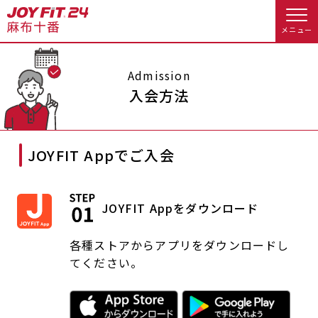
メニュー
店舗トップ
Admission
入会方法
会員様向けのご案内
JOYFIT Appでご入会
会員の方へトップ
入会のお手続きをする
会員様へのお知らせ
予約する
JOYFIT Appをダウンロード
入会するトップ
休会お手続き
オプション料金
各種ストアからアプリをダウンロードし
料金・サービス等詳しく見る
てください。
Appで入会手続き
アクセス
店舗情報・サービス
入会を悩まれている方へトップ
よくあるご質問
店舗へのお問い合わせ
JOYFIT総合トップ
JOYFIT