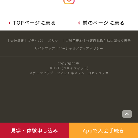
キャンペーン
料金のご案内
JOYFIT24
JOYFIT YOGA
TOPページに戻る
前のページに戻る
アクセス
店舗情報・サービス
JOYFIT+
店舗を探す
見学・体験
入会方法
会社概要
プライバシーポリシー
ご利用規約
特定商法取引法に基づく表示
サイトマップ
ソーシャルメディアポリシー
よくあるご質問
店舗へのお問い合わせ
Copyright ©
JOYFIT(ジョイフィット)
スポーツクラブ・フィットネスジム・ヨガスタジオ
見学・体験申し込み
Appで入会手続き