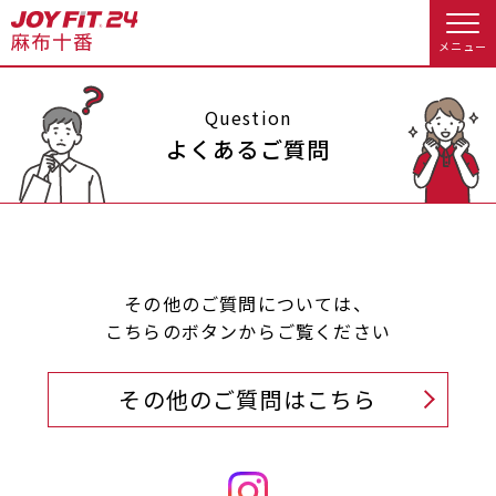
メニュー
店舗トップ
Question
よくあるご質問
会員様向けのご案内
会員の方へトップ
入会のお手続きをする
会員様へのお知らせ
予約する
その他のご質問については、
こちらのボタンからご覧ください
入会するトップ
休会お手続き
オプション料金
その他のご質問はこちら
料金・サービス等詳しく見る
Appで入会手続き
アクセス
店舗情報・サービス
入会を悩まれている方へトップ
よくあるご質問
店舗へのお問い合わせ
JOYFIT総合トップ
JOYFIT