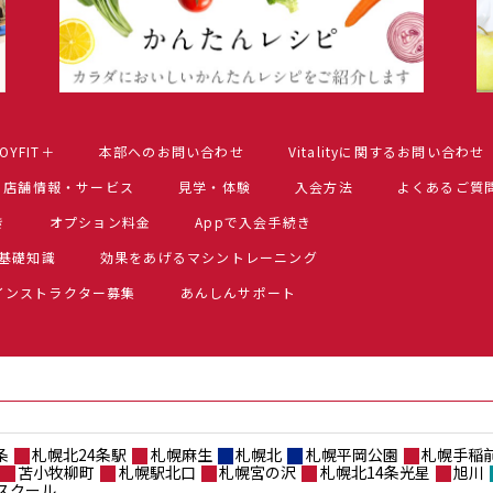
OYFIT＋
本部へのお問い合わせ
Vitalityに関するお問い合わせ
店舗情報・サービス
見学・体験
入会方法
よくあるご質
き
オプション料金
Appで入会手続き
基礎知識
効果をあげるマシントレーニング
インストラクター募集
あんしんサポート
条
札幌北24条駅
札幌麻生
札幌北
札幌平岡公園
札幌手稲
苫小牧柳町
札幌駅北口
札幌宮の沢
札幌北14条光星
旭川
スクール