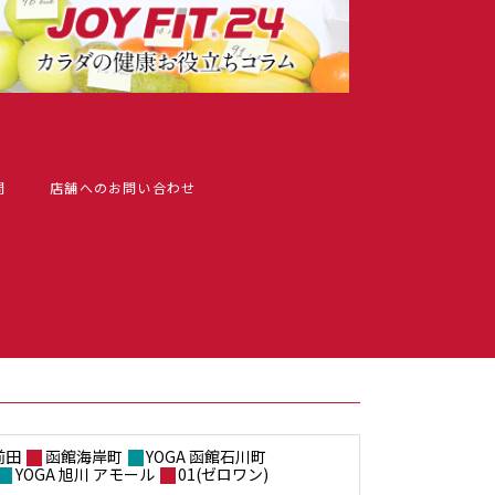
問
店舗へのお問い合わせ
前田
函館海岸町
YOGA 函館石川町
YOGA 旭川 アモール
01(ゼロワン)