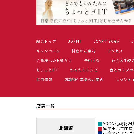
総合トップ
JOYFIT
JOYFIT YOGA
J
キャンペーン
料金のご案内
アクセス
会員様へのお知らせ
予約する
休会お手続
ちょっとFIT
かんたんレシピ
食とカラダの
採用情報
店舗物件募集のご案内
スタジオ
店舗一覧
YOGA 札幌北24
北海道
室蘭モルエ中島
帯広スイミング