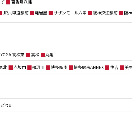
もず
百舌鳥八幡
JR六甲道駅前
灘岩屋
サザンモール六甲
阪神深江駅前
阪
屋
YOGA 高松東
高松
丸亀
尾北
赤坂門
那珂川
博多駅南
博多駅南ANNEX
住吉
美
みどり町