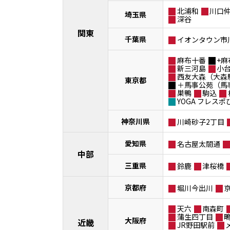
北浦和
川口
埼玉県
深谷
関東
千葉県
イオンタウン市
麻布十番
+麻
新三河島
小
西友大森（大森
東京都
＋馬事公苑（馬
巣鴨
駒込
YOGA フレス
神奈川県
川崎砂子2丁目
愛知県
名古屋太閤通
中部
三重県
鈴鹿
津桜橋
京都府
堀川今出川
天六
南森町
蒲生四丁目
大阪府
近畿
JR野田駅前