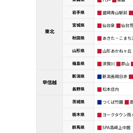
岩手県
盛岡青山駅前
宮城県
仙台泉
仙台
東北
秋田県
あきた・こまち
山形県
山形あかねヶ丘
福島県
須賀川
郡山
新潟県
新潟長岡日赤
甲信越
長野県
松本庄内
茨城県
つくば竹園
栃木県
ヨークタウン雨
群馬県
SPA高崎上中居