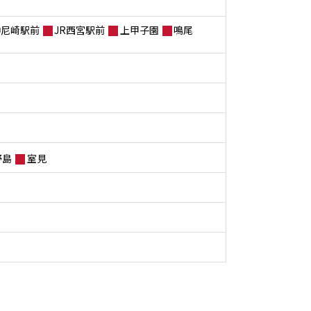
神尼崎駅前
JR西宮駅前
上甲子園
鳴尾
野島
室見