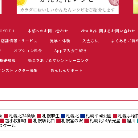
OYFIT＋
本部へのお問い合わせ
Vitalityに関するお問い合わせ
店舗情報・サービス
見学・体験
入会方法
よくあるご質
き
オプション料金
Appで入会手続き
基礎知識
効果をあげるマシントレーニング
インストラクター募集
あんしんサポート
条
札幌北24条駅
札幌麻生
札幌北
札幌平岡公園
札幌手稲
苫小牧柳町
札幌駅北口
札幌宮の沢
札幌北14条光星
旭川
スクール