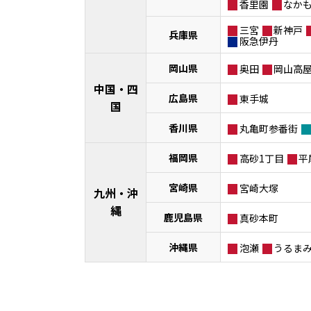
香里園
なか
三宮
新神戸
兵庫県
阪急伊丹
岡山県
奥田
岡山高
中国・四
広島県
東手城
国
香川県
丸亀町参番街
福岡県
高砂1丁目
平
宮崎県
宮崎大塚
九州・沖
縄
鹿児島県
真砂本町
沖縄県
泡瀬
うるま