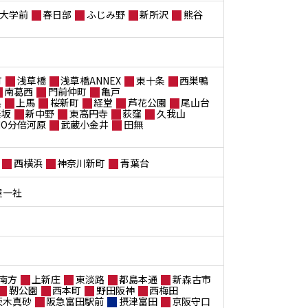
大学前
春日部
ふじみ野
新所沢
熊谷
町
浅草橋
浅草橋ANNEX
東十条
西巣鴨
南葛西
門前仲町
亀戸
黒
上馬
桜新町
経堂
芦花公園
尾山台
楽坂
新中野
東高円寺
荻窪
久我山
ANO分倍河原
武蔵小金井
田無
西横浜
神奈川新町
青葉台
屋一社
南方
上新庄
東淡路
都島本通
新森古市
靭公園
西本町
野田阪神
西梅田
茨木真砂
阪急富田駅前
摂津富田
京阪守口