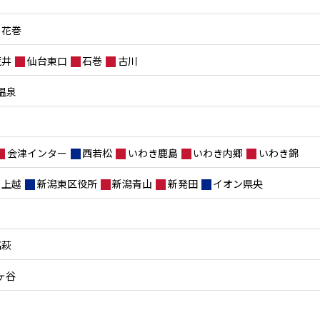
花巻
荒井
仙台東口
石巻
古川
温泉
会津インター
西若松
いわき鹿島
いわき内郷
いわき錦
上越
新潟東区役所
新潟青山
新発田
イオン県央
高萩
ヶ谷