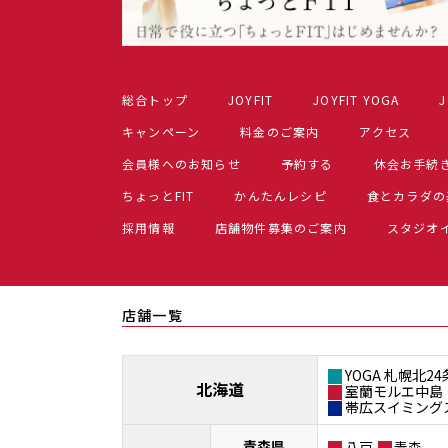
総合トップ
JOYFIT
JOYFIT YOGA
J
キャンペーン
料金のご案内
アクセス
会員様へのお知らせ
予約する
休会お手続
ちょっとFIT
かんたんレシピ
食とカラダの
採用情報
店舗物件募集のご案内
スタジオ
店舗一覧
YOGA 札幌北24
北海道
室蘭モルエ中島
帯広スイミング
青森県
八戸
青森