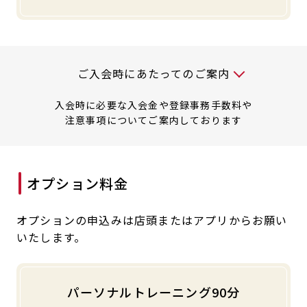
入会時には以下の料金が必要です
ご入会時にあたってのご案内
入会時に必要な入会金や登録事務手数料や
注意事項についてご案内しております
入会金、登録事務手数料はキャンペーン実施等の内容
オプション料金
により頂戴する金額が異なる場合がございます。
詳しくはご入会時に店舗スタッフまでお問い合わせく
ださい。
オプションの申込みは店頭またはアプリからお願い
いたします。
パーソナルトレーニング90分