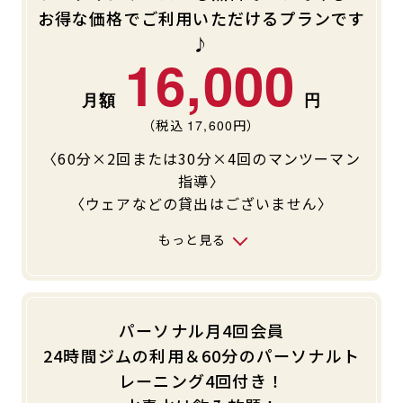
お得な価格でご利用いただけるプランです
キャンペーン
料金のご案内
♪
JOYFIT24
JOYFIT YOGA
16,000
アクセス
店舗情報・サービス
JOYFIT+
店舗を探す
見学・体験
入会方法
（税込
17,600
円）
〈60分×2回または30分×4回のマンツーマン
よくあるご質問
店舗へのお問い合わせ
指導〉
〈ウェアなどの貸出はございません〉
もっと見る
パーソナル月4回会員
24時間ジムの利用＆60分のパーソナルト
レーニング4回付き！