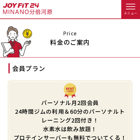
メニュー
店舗トップ
Price
料金のご案内
会員様向けのご案内
会員プラン
会員の方へトップ
入会のお手続きをする
会員様へのお知らせ
オプション料金
入会するトップ
アクセス
店舗情報・サービス
パーソナル月2回会員
24時間ジムの利用＆60分のパーソナルト
料金・サービス等詳しく見る
Appで入会手続き
よくあるご質問
店舗へのお問い合わせ
レーニング2回付き！
水素水は飲み放題！
入会を悩まれている方へトップ
プロテインサーバーも無料でついてくる！
JOYFIT総合トップ
JOYFIT