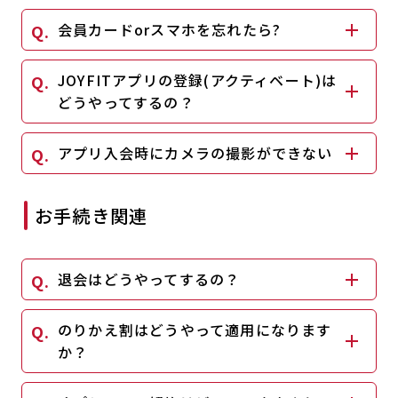
キャンペーン
料金のご案内
会員カードorスマホを忘れたら?
JOYFIT24
JOYFIT YOGA
アクセス
店舗情報・サービス
JOYFITアプリの登録(アクティベート)は
JOYFIT+
店舗を探す
どうやってするの？
見学・体験
入会方法
アプリ入会時にカメラの撮影ができない
よくあるご質問
店舗へのお問い合わせ
お手続き関連
退会はどうやってするの？
のりかえ割はどうやって適用になります
か？