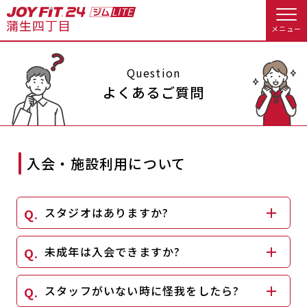
メニュー
店舗トップ
Question
よくあるご質問
会員様向けのご案内
会員の方へトップ
入会・施設利用について
入会のお手続きをする
会員様へのお知らせ
オプション料金
スタジオはありますか?
入会するトップ
アクセス
店舗情報・サービス
料金・サービス等詳しく見る
未成年は入会できますか?
Appで入会手続き
よくあるご質問
店舗へのお問い合わせ
入会を悩まれている方へトップ
スタッフがいない時に怪我をしたら?
JOYFIT総合トップ
JOYFIT