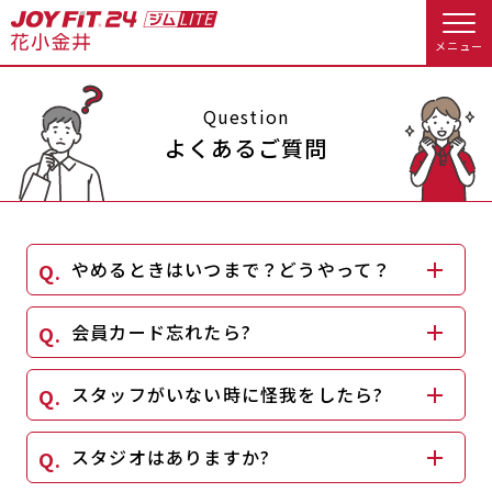
メニュー
店舗トップ
Question
よくあるご質問
会員様向けのご案内
会員の方へトップ
やめるときはいつまで？どうやって？
入会のお手続きをする
会員様へのお知らせ
休会お手続き
会員カード忘れたら?
入会するトップ
オプション料金
アクセス
スタッフがいない時に怪我をしたら?
料金・サービス等詳しく見る
Appで入会手続き
店舗情報・サービス
よくあるご質問
スタジオはありますか?
入会を悩まれている方へトップ
店舗へのお問い合わせ
JOYFIT総合トップ
JOYFIT