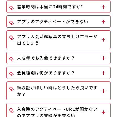
営業時間は本当に24時間ですか?
キャンペーン
料金のご案内
JOYFIT24
JOYFIT YOGA
アクセス
店舗情報・サービス
アプリのアクティベートができない
JOYFIT+
店舗を探す
見学・体験
入会方法
アプリ入会時顔写真の立ち上げエラーが
出てしまう
よくあるご質問
店舗へのお問い合わせ
未成年でも入会できますか？
会員種別は何がありますか？
領収証がほしい時はどうしたら良いです
か？
入会時のアクティベートURLが開かない
のでアプリの登録が出来ない