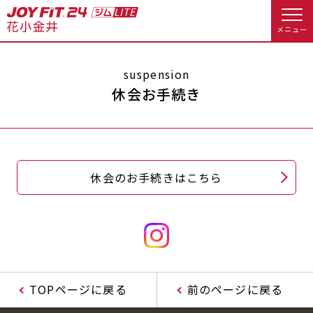
メニュー
店舗トップ
suspension
休会お手続き
会員様向けのご案内
会員の方へトップ
休会のお手続きはこちら
入会のお手続きをする
会員様へのお知らせ
休会お手続き
入会するトップ
オプション料金
アクセス
料金・サービス等詳しく見る
Appで入会手続き
店舗情報・サービス
よくあるご質問
TOPページに戻る
前のページに戻る
入会を悩まれている方へトップ
店舗へのお問い合わせ
JOYFIT総合トップ
JOYFIT