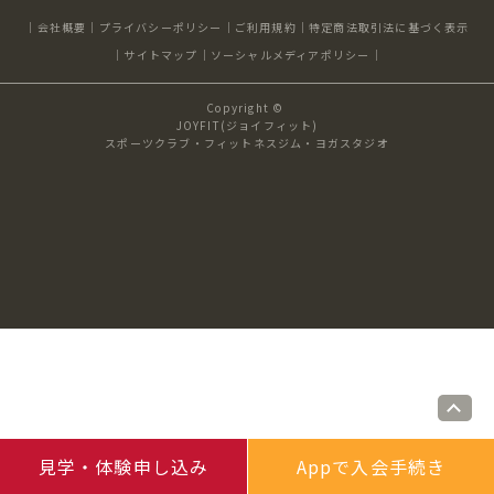
キャンペーン
料金のご案内
会社概要
プライバシーポリシー
ご利用規約
特定商法取引法に基づく表示
JOYFIT24
JOYFIT YOGA
サイトマップ
ソーシャルメディアポリシー
アクセス
店舗情報・サービス
Copyright ©
JOYFIT+
店舗を探す
JOYFIT(ジョイフィット)
見学・体験
入会方法
スポーツクラブ・フィットネスジム・ヨガスタジオ
よくあるご質問
店舗へのお問い合わせ
見学・体験申し込み
Appで入会手続き