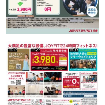
キャンペーン
料金のご案内
店舗へのお問い合わせ
JOYFIT24
JOYFIT YOGA
アクセス
店舗情報・サービス
JOYFIT+
店舗を探す
見学・体験
スタジオプログラム情報
入会方法
よくあるご質問
店舗へのお問い合わせ