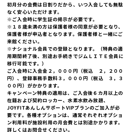
初月分の会費は日割りだから、いつ入会しても無駄
なく安心いただけます。
※ご入会時に学生証の掲示が必要です。
※１８歳未満の方は保護者様の同意が必要となり、
保護者様が申込者となります。保護者様と一緒にご
来館ください。
※ナショナル会員での登録となります。（特典の適
用期間終了後、別途お手続きでジムＬＩＴＥ会員に
移行可能です。）
ご入会時に入会金２，０００円（税込 ２，２００
円）、登録事務手数料３，０００円（税込 ３，３
００円）がかかります。
キャンペーン特典の適用は、ご入会後６カ月以上の
在籍および契約ロッカー、水素水飲み放題、
JOYFITあんしんサポートVIPプランのご加入が必
要です。各種オプションは、通常それぞれオプショ
ン利用料が施設利用の月会費とは別途かかります。
詳しくはお問合せください。