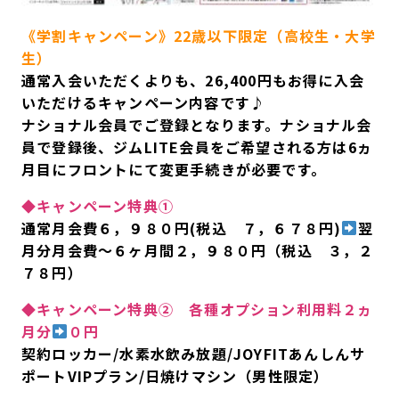
《学割キャンペーン》22歳以下限定（高校生・大学
生）
通常入会いただくよりも、26,400円もお得に入会
いただけるキャンペーン内容です♪
ナショナル会員でご登録となります。ナショナル会
員で登録後、ジムLITE会員をご希望される方は6ヵ
月目にフロントにて変更手続きが必要です。
◆キャンペーン特典①
通常月会費６，９８０円(税込 ７，６７８円)
翌
月分月会費～６ヶ月間２，９８０円（税込 ３，２
７８円）
◆キャンペーン特典② 各種オプション利用料２ヵ
月分
０円
契約ロッカー/水素水飲み放題/JOYFITあんしんサ
ポートVIPプラン/日焼けマシン（男性限定）