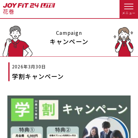
メニュー
店舗トップ
Campaign
キャンペーン
会員様向けのご案内
2026年3月30日
会員の方へトップ
学割キャンペーン
入会のお手続きをする
会員様へのお知らせ
スタジオプログラム情報
入会するトップ
予約する
休会お手続き
料金・サービス等詳しく見る
クレジットカードで入会する
WEBで入会来店予約
オプション料金
アクセス
入会を悩まれている方へトップ
店舗情報・サービス
よくあるご質問
JOYFIT総合トップ
JOYFIT