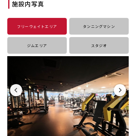
施設内写真
キャンペーン
料金のご案内
店舗へのお問い合わせ
JOYFIT24
JOYFIT YOGA
アクセス
店舗情報・サービス
フリーウェイトエリア
タンニングマシン
JOYFIT+
店舗を探す
見学・体験
スタジオプログラム情報
ジムエリア
スタジオ
入会方法
よくあるご質問
店舗へのお問い合わせ