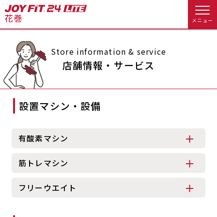
メニュー
店舗トップ
Store information & service
店舗情報・サービス
会員様向けのご案内
設置マシン・設備
会員の方へトップ
入会のお手続きをする
会員様へのお知らせ
スタジオプログラム情報
有酸素マシン
入会するトップ
予約する
休会お手続き
筋トレマシン
料金・サービス等詳しく見る
クレジットカードで入会する
WEBで入会来店予約
オプション料金
アクセス
フリーウエイト
入会を悩まれている方へトップ
店舗情報・サービス
よくあるご質問
JOYFIT総合トップ
JOYFIT