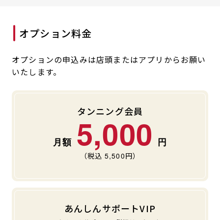
月会費の引き落としはクレジットカード決済のみで
オプション料金
す。
※クレジットカードをお持ちでない方はご入会いただ
けません。
オプションの申込みは店頭またはアプリからお願い
いたします。
タンニング会員
5,000
（税込
5,500
円）
あんしんサポートVIP