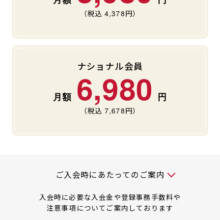
キャンペーン
料金のご案内
店舗へのお問い合わせ
（税込
4,378
円）
JOYFIT24
JOYFIT YOGA
アクセス
店舗情報・サービス
JOYFIT+
店舗を探す
見学・体験
スタジオプログラム情報
ナショナル会員
6,980
入会方法
よくあるご質問
（税込
7,678
円）
店舗へのお問い合わせ
入会時には以下の料金が必要です
ご入会時にあたってのご案内
入会時に必要な入会金や登録事務手数料や
注意事項についてご案内しております