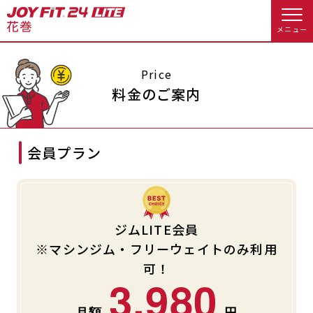
メニュー
店舗トップ
Price
料金のご案内
会員様向けのご案内
会員プラン
会員の方へトップ
入会のお手続きをする
会員様へのお知らせ
スタジオプログラム情報
入会するトップ
予約する
休会お手続き
ジムLITE会員
※マシンジム・フリーウェイトのみ利用
料金・サービス等詳しく見る
クレジットカードで入会する
WEBで入会来店予約
オプション料金
アクセス
可！
3,980
入会を悩まれている方へトップ
店舗情報・サービス
よくあるご質問
JOYFIT総合トップ
JOYFIT