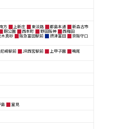
南方
上新庄
東淡路
都島本通
新森古市
靭公園
西本町
野田阪神
西梅田
茨木真砂
阪急富田駅前
摂津富田
京阪守口
神尼崎駅前
JR西宮駅前
上甲子園
鳴尾
野島
室見