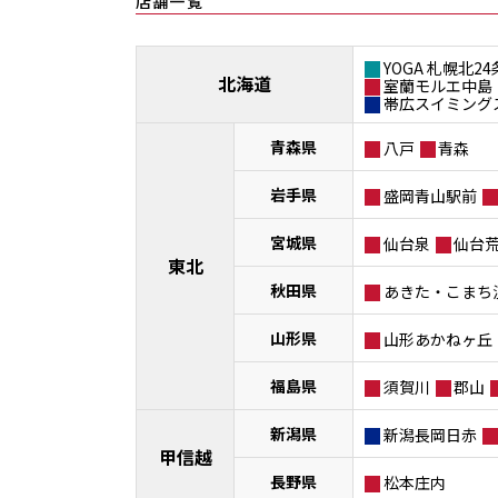
店舗一覧
YOGA 札幌北24
北海道
室蘭モルエ中島
帯広スイミング
青森県
八戸
青森
岩手県
盛岡青山駅前
宮城県
仙台泉
仙台
東北
秋田県
あきた・こまち
山形県
山形あかねヶ丘
福島県
須賀川
郡山
新潟県
新潟長岡日赤
甲信越
長野県
松本庄内