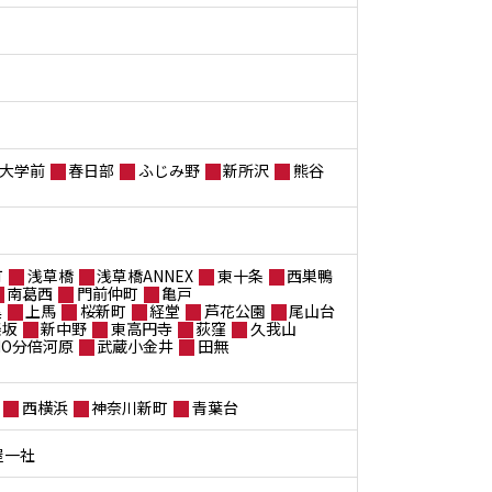
大学前
春日部
ふじみ野
新所沢
熊谷
町
浅草橋
浅草橋ANNEX
東十条
西巣鴨
南葛西
門前仲町
亀戸
黒
上馬
桜新町
経堂
芦花公園
尾山台
楽坂
新中野
東高円寺
荻窪
久我山
ANO分倍河原
武蔵小金井
田無
西横浜
神奈川新町
青葉台
屋一社