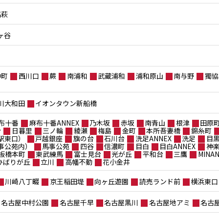
高萩
ヶ谷
仲町
西川口
蕨
南浦和
武蔵浦和
浦和原山
南与野
獨協
川大和田
イオンタウン新船橋
布十番
麻布十番ANNEX
乃木坂
赤坂
南青山
根津
田原
台
日暮里
三ノ輪
綾瀬
梅島
金町
本所吾妻橋
錦糸町
駅東口）
戸越銀座
旗の台
石川台
洗足ANNEX
洗足
目
事公苑内）
馬事公苑
四谷
信濃町
目白
目白ANNEX
神
板橋本町
東武練馬
富士見台
光が丘
平和台
三鷹
MIN
ポひばりが丘
立川
高幡不動
花小金井
川崎八丁畷
京王稲田堤
向ヶ丘遊園
読売ランド前
横浜東口
名古屋中村公園
名古屋千早
名古屋黒川
名古屋地アミ
名古