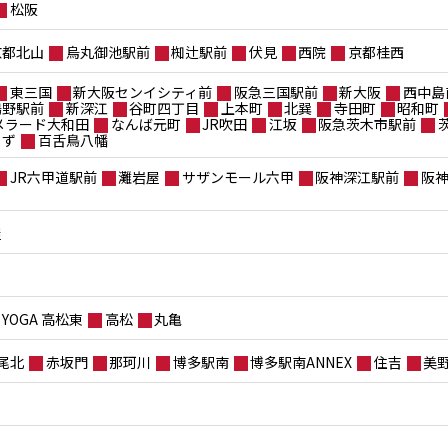
松阪
京都北山
烏丸御池駅前
椥辻駅前
伏見
西院
京都桂西
東三国
新大阪センイシティ前
阪急三国駅前
新大阪
西中島
鴫野駅前
新深江
谷町四丁目
上本町
北巽
寺田町
昭和町
メラード大和田
なんば元町
JR吹田
江坂
阪急茨木市駅前
もず
百舌鳥八幡
JR六甲道駅前
灘岩屋
サザンモール六甲
阪神深江駅前
阪
屋
YOGA 高松東
高松
丸亀
尾北
赤坂門
那珂川
博多駅南
博多駅南ANNEX
住吉
美