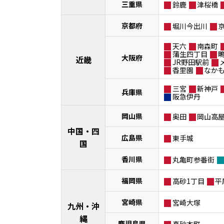
三重県
鈴鹿
津桜橋
京都府
堀川今出川
天六
南森町
蒲生四丁目
大阪府
近畿
JR野田駅前
香里園
なか
三宮
新神戸
兵庫県
阪急伊丹
岡山県
奥田
岡山高
中国・四
広島県
東手城
国
香川県
丸亀町参番街
福岡県
高砂1丁目
平
宮崎県
宮崎大塚
九州・沖
縄
鹿児島県
真砂本町