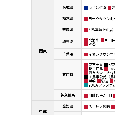
茨城県
つくば竹園
栃木県
ヨークタウン雨
群馬県
SPA高崎上中居
北浦和
川口
埼玉県
深谷
関東
千葉県
イオンタウン市
麻布十番
+麻
新三河島
小
西友大森（大森
東京都
＋馬事公苑（馬
巣鴨
駒込
YOGA フレス
神奈川県
川崎砂子2丁目
愛知県
名古屋太閤通
中部