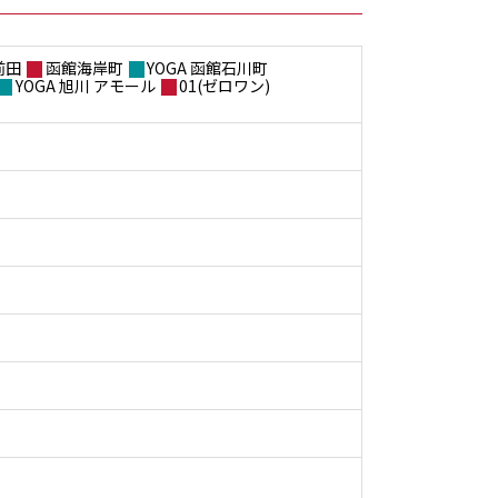
前田
函館海岸町
YOGA 函館石川町
YOGA 旭川 アモール
01(ゼロワン)