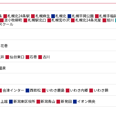
条
札幌北24条駅
札幌麻生
札幌北
札幌平岡公園
札幌手稲
苫小牧柳町
札幌駅北口
札幌宮の沢
札幌北14条光星
旭川
スクール
花巻
荒井
仙台東口
石巻
古川
温泉
会津インター
西若松
いわき鹿島
いわき内郷
いわき錦
上越
新潟東区役所
新潟青山
新発田
イオン県央