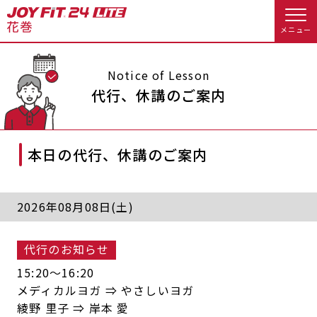
メニュー
店舗トップ
Notice of Lesson
代行、休講のご案内
会員様向けのご案内
本日の代行、休講のご案内
会員の方へトップ
入会のお手続きをする
会員様へのお知らせ
スタジオプログラム情報
2026年08月08日(土)
入会するトップ
予約する
休会お手続き
代行のお知らせ
料金・サービス等詳しく見る
クレジットカードで入会する
WEBで入会来店予約
オプション料金
アクセス
15:20〜16:20
メディカルヨガ ⇒ やさしいヨガ
入会を悩まれている方へトップ
店舗情報・サービス
よくあるご質問
綾野 里子 ⇒ 岸本 愛
JOYFIT総合トップ
JOYFIT