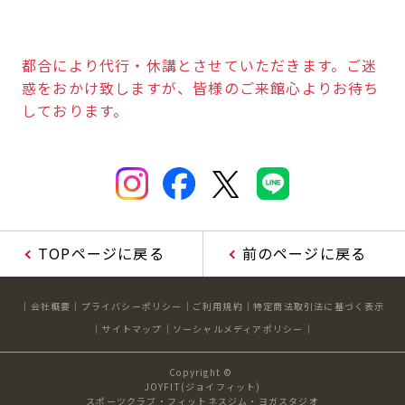
キャンペーン
料金のご案内
店舗へのお問い合わせ
JOYFIT24
JOYFIT YOGA
都合により代行・休講とさせていただきます。ご迷
アクセス
店舗情報・サービス
惑をおかけ致しますが、皆様のご来館心よりお待ち
JOYFIT+
店舗を探す
しております。
見学・体験
スタジオプログラム情報
入会方法
よくあるご質問
店舗へのお問い合わせ
TOPページに戻る
前のページに戻る
会社概要
プライバシーポリシー
ご利用規約
特定商法取引法に基づく表示
サイトマップ
ソーシャルメディアポリシー
Copyright ©
JOYFIT(ジョイフィット)
スポーツクラブ・フィットネスジム・ヨガスタジオ