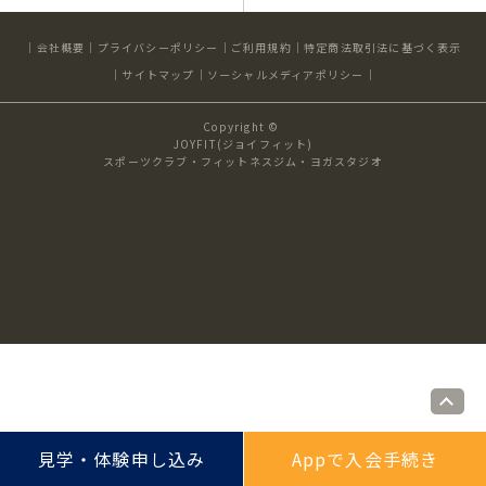
キャンペーン
料金のご案内
店舗へのお問い合わせ
会社概要
プライバシーポリシー
ご利用規約
特定商法取引法に基づく表示
JOYFIT24
JOYFIT YOGA
サイトマップ
ソーシャルメディアポリシー
アクセス
店舗情報・サービス
JOYFIT+
店舗を探す
Copyright ©
見学・体験
スタジオプログラム情報
JOYFIT(ジョイフィット)
スポーツクラブ・フィットネスジム・ヨガスタジオ
入会方法
よくあるご質問
店舗へのお問い合わせ
見学・体験申し込み
Appで入会手続き