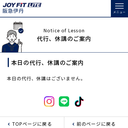
メニュー
店舗トップ
Notice of Lesson
代行、休講のご案内
会員様向けのご案内
本日の代行、休講のご案内
会員の方へトップ
入会のお手続きをする
会員様へのお知らせ
スタジオプログラム情報
本日の代行、休講はございません。
入会するトップ
予約する
休会お手続き
料金・サービス等詳しく見る
Appで入会手続き
オプション料金
アクセス
入会を悩まれている方へトップ
店舗情報・サービス
よくあるご質問
TOPページに戻る
前のページに戻る
JOYFIT総合トップ
JOYFIT