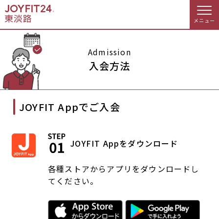
メニュー
店舗トップ
Admission
入会方法
会員様向けのご案内
JOYFIT Appでご入会
会員の方へトップ
入会のお手続きをする
会員様へのお知らせ
予約する
JOYFIT Appをダウンロード
入会するトップ
休会お手続き
オプション料金
各種ストアからアプリをダウンロードし
料金・サービス等詳しく見る
てください。
Appで入会手続き
アクセス
店舗情報・サービス
入会を悩まれている方へトップ
よくあるご質問
店舗へのお問い合わせ
JOYFIT総合トップ
JOYFIT