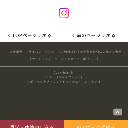
TOPページに戻る
前のページに戻る
会社概要
プライバシーポリシー
ご利用規約
特定商法取引法に基づく表示
サイトマップ
ソーシャルメディアポリシー
Copyright ©
JOYFIT(ジョイフィット)
スポーツクラブ・フィットネスジム・ヨガスタジオ
見学・体験申し込み
Appで入会手続き