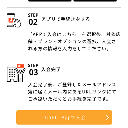
キャンペーン
料金のご案内
JOYFIT24
JOYFIT YOGA
アプリで手続きをする
アクセス
店舗情報・サービス
JOYFIT+
店舗を探す
「APPで入会はこちら」を選択後、対象店
見学・体験
入会方法
舗・プラン・オプションの選択、入会さ
れる方の情報を入力をしてください。
よくあるご質問
店舗へのお問い合わせ
入会完了
入会完了後、ご登録したメールアドレス
宛に届くメール内にあるURLリンクにて
ご承認いただくとお手続き完了です。
JOYFIT Appで入会