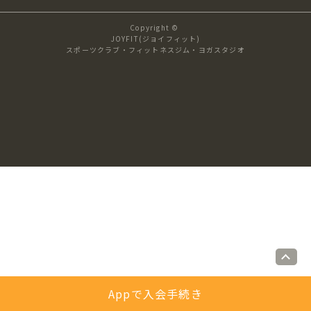
キャンペーン
料金のご案内
Copyright ©
JOYFIT24
JOYFIT YOGA
JOYFIT(ジョイフィット)
スポーツクラブ・フィットネスジム・ヨガスタジオ
アクセス
店舗情報・サービス
JOYFIT+
店舗を探す
見学・体験
入会方法
よくあるご質問
店舗へのお問い合わせ
Appで入会手続き