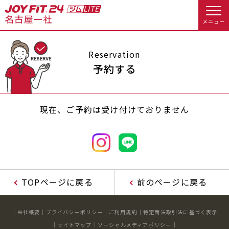
メニュー
店舗トップ
Reservation
予約する
会員様向けのご案内
現在、ご予約は受け付けておりません
会員の方へトップ
入会のお手続きをする
会員様へのお知らせ
休会お手続き
入会するトップ
オプション料金
アクセス
TOPページに戻る
前のページに戻る
料金・サービス等詳しく見る
Appで入会手続き
店舗情報・サービス
よくあるご質問
会社概要
プライバシーポリシー
ご利用規約
特定商法取引法に基づく表示
入会を悩まれている方へトップ
店舗へのお問い合わせ
サイトマップ
ソーシャルメディアポリシー
JOYFIT総合トップ
JOYFIT