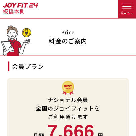
メニュー
店舗トップ
Price
料金のご案内
会員様向けのご案内
会員プラン
会員の方へトップ
入会のお手続きをする
会員様へのお知らせ
予約する
入会するトップ
休会お手続き
オプション料金
ナショナル会員
全国のジョイフィットを
料金・サービス等詳しく見る
Appで入会手続き
アクセス
店舗情報・サービス
ご利用頂けます
7,666
入会を悩まれている方へトップ
よくあるご質問
店舗へのお問い合わせ
JOYFIT総合トップ
JOYFIT