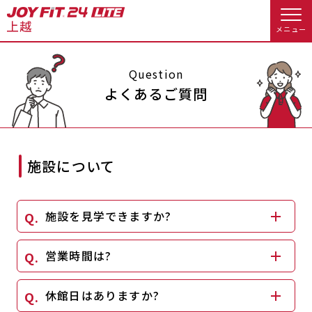
メニュー
店舗トップ
Question
よくあるご質問
会員様向けのご案内
会員の方へトップ
施設について
入会のお手続きをする
会員様へのお知らせ
スタジオプログラム情報
施設を見学できますか?
入会するトップ
予約する
休会お手続き
料金・サービス等詳しく見る
営業時間は?
クレジットカードで入会する
WEBで入会来店予約
オプション料金
アクセス
入会を悩まれている方へトップ
休館日はありますか?
店舗情報・サービス
よくあるご質問
JOYFIT総合トップ
JOYFIT