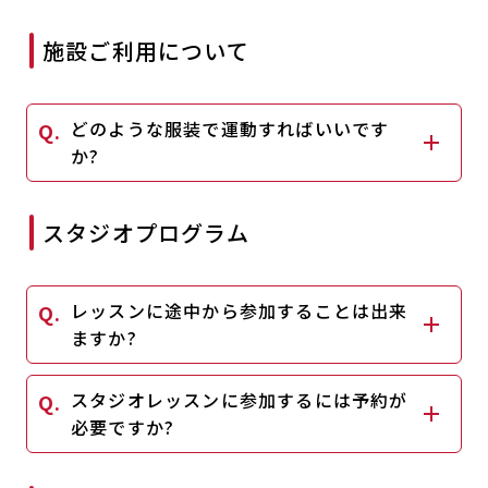
キャンペーン
料金のご案内
店舗へのお問い合わせ
施設ご利用について
JOYFIT24
JOYFIT YOGA
アクセス
店舗情報・サービス
JOYFIT+
店舗を探す
どのような服装で運動すればいいです
見学・体験
スタジオプログラム情報
か?
入会方法
よくあるご質問
スタジオプログラム
店舗へのお問い合わせ
レッスンに途中から参加することは出来
ますか?
スタジオレッスンに参加するには予約が
必要ですか?