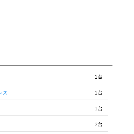
1台
レス
1台
1台
2台