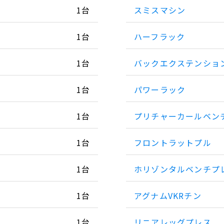
1台
スミスマシン
1台
ハーフラック
1台
バックエクステンショ
1台
パワーラック
1台
プリチャーカールベン
1台
フロントラットプル
1台
ホリゾンタルベンチプ
1台
アグナムVKRチン
1台
リニアレッグプレス