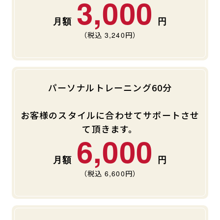
3,000
キャンペーン
料金のご案内
JOYFIT24
JOYFIT YOGA
（税込
3,240
円）
アクセス
店舗情報・サービス
JOYFIT+
店舗を探す
見学・体験
入会方法
パーソナルトレーニング60分
よくあるご質問
店舗へのお問い合わせ
お客様のスタイルに合わせてサポートさせ
て頂きます。
6,000
（税込
6,600
円）