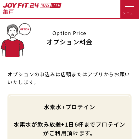
メニュー
店舗トップ
Option Price
オプション料金
会員様向けのご案内
会員の方へトップ
オプションの申込みは店頭またはアプリからお願い
いたします。
入会のお手続きをする
会員様へのお知らせ
休会お手続き
入会するトップ
オプション料金
アクセス
水素水+プロテイン
料金・サービス等詳しく見る
Appで入会手続き
店舗情報・サービス
よくあるご質問
水素水が飲み放題+1日6杯までプロテイン
入会を悩まれている方へトップ
店舗へのお問い合わせ
がご利用頂けます。
JOYFIT総合トップ
JOYFIT