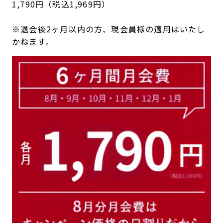
1,790円（税込1,969円）
キャンペーン
料金のご案内
JOYFIT24
JOYFIT YOGA
※退会後2ヶ月以内の方、現会員様の適用はいたし
アクセス
店舗情報・サービス
かねます。
JOYFIT+
店舗を探す
見学・体験
入会方法
よくあるご質問
店舗へのお問い合わせ