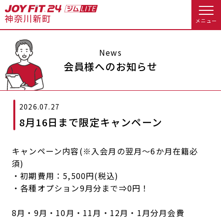
メニュー
店舗トップ
News
会員様へのお知らせ
会員様向けのご案内
2026.07.27
会員の方へトップ
8月16日まで限定キャンペーン
入会のお手続きをする
会員様へのお知らせ
オプション料金
キャンペーン内容(※入会月の翌月～6か月在籍必
入会するトップ
アクセス
店舗情報・サービス
須)
・初期費用：5,500円(税込)
料金・サービス等詳しく見る
Appで入会手続き
よくあるご質問
店舗へのお問い合わせ
・各種オプション9月分まで⇒0円！
入会を悩まれている方へトップ
8月・9月・10月・11月・12月・1月分月会費
JOYFIT総合トップ
JOYFIT