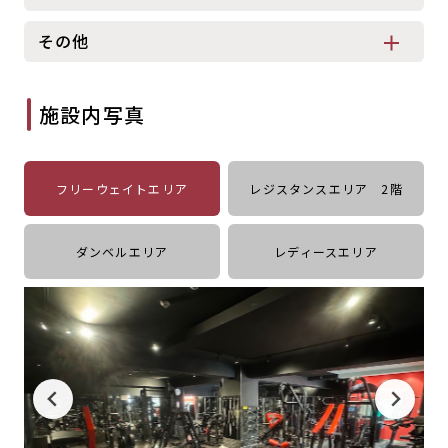
キャンペーン
料金のご案内
その他
JOYFIT24
JOYFIT YOGA
アクセス
店舗情報・サービス
JOYFIT+
店舗を探す
施設内写真
見学・体験
入会方法
よくあるご質問
店舗へのお問い合わせ
フリーウェイトエリア
レジスタンスエリア 2階
ダンベルエリア
レディースエリア