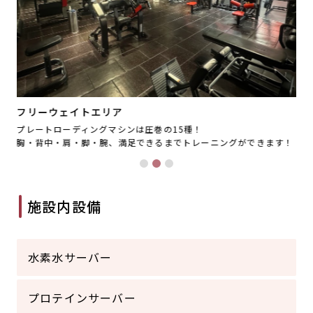
フリーウェイトエリア
プレートローディングマシンは圧巻の15種！
パ
！
胸・背中・肩・脚・腕、満足できるまでトレーニングができます！
ー
施設内設備
水素水サーバー
プロテインサーバー