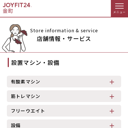
メニュー
店舗トップ
Store information & service
店舗情報・サービス
会員様向けのご案内
設置マシン・設備
会員の方へトップ
入会のお手続きをする
会員様へのお知らせ
休会お手続き
有酸素マシン
入会するトップ
オプション料金
アクセス
筋トレマシン
料金・サービス等詳しく見る
Appで入会手続き
店舗情報・サービス
よくあるご質問
フリーウエイト
入会を悩まれている方へトップ
店舗へのお問い合わせ
設備
JOYFIT総合トップ
JOYFIT