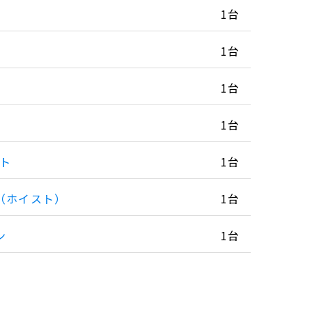
1台
1台
1台
1台
ルト
1台
（ホイスト）
1台
ン
1台