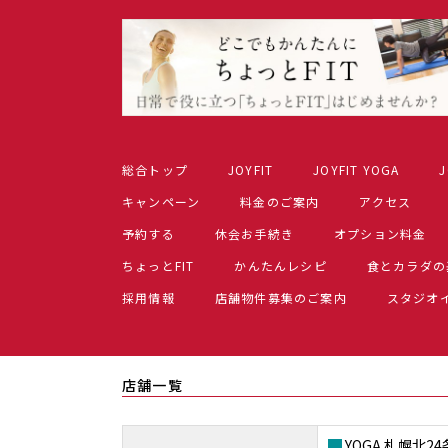
総合トップ
JOYFIT
JOYFIT YOGA
J
キャンペーン
料金のご案内
アクセス
予約する
休会お手続き
オプション料金
ちょっとFIT
かんたんレシピ
食とカラダの
採用情報
店舗物件募集のご案内
スタジオ
店舗一覧
YOGA 札幌北24