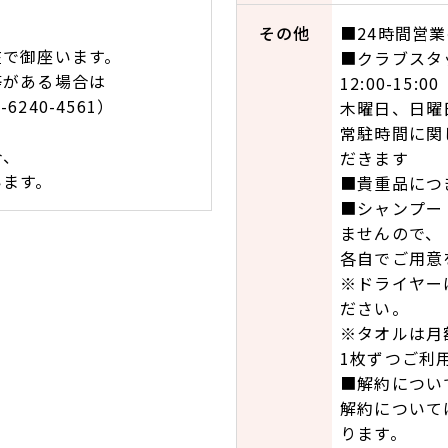
その他
■24時間営
在で御座います。
■クラブスタ
等がある場合は
12:00-15:00
6240-4561）
木曜日、日曜
常駐時間に関
合、
だきます
ます。
■貴重品につ
■シャンプー
ませんので、
各自でご用意
※ドライヤー
ださい。
※タオルは月
1枚ずつご利
■解約につい
解約について
ります。