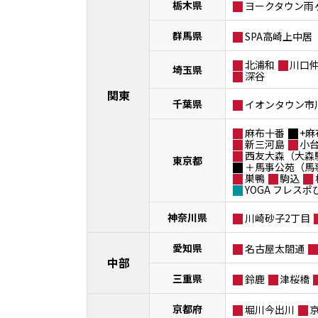
栃木県
ヨークタウン雨
群馬県
SPA高崎上中居
北浦和
川口
埼玉県
深谷
関東
千葉県
イオンタウン市
麻布十番
+麻
新三河島
小
西友大森（大森
東京都
＋馬事公苑（馬
巣鴨
駒込
YOGA フレス
神奈川県
川崎砂子2丁目
愛知県
名古屋太閤通
中部
三重県
鈴鹿
津桜橋
京都府
堀川今出川