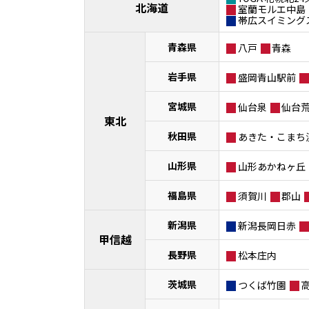
北海道
室蘭モルエ中島
帯広スイミング
青森県
八戸
青森
岩手県
盛岡青山駅前
宮城県
仙台泉
仙台
東北
秋田県
あきた・こまち
山形県
山形あかねヶ丘
福島県
須賀川
郡山
新潟県
新潟長岡日赤
甲信越
長野県
松本庄内
茨城県
つくば竹園