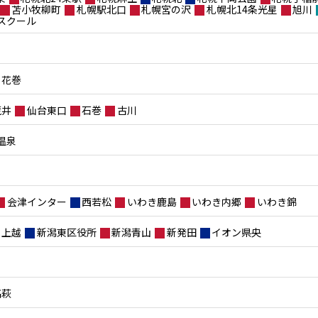
苫小牧柳町
札幌駅北口
札幌宮の沢
札幌北14条光星
旭川
スクール
花巻
荒井
仙台東口
石巻
古川
温泉
会津インター
西若松
いわき鹿島
いわき内郷
いわき錦
上越
新潟東区役所
新潟青山
新発田
イオン県央
高萩