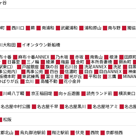
ヶ谷
仲町
西川口
蕨
南浦和
武蔵浦和
浦和原山
南与野
獨協
川大和田
イオンタウン新船橋
布十番
麻布十番ANNEX
乃木坂
赤坂
南青山
根津
田原
台
日暮里
三ノ輪
綾瀬
梅島
金町
本所吾妻橋
錦糸町
駅東口）
戸越銀座
旗の台
石川台
洗足ANNEX
洗足
目
事公苑内）
馬事公苑
四谷
信濃町
目白
目白ANNEX
神
板橋本町
東武練馬
富士見台
光が丘
平和台
三鷹
MIN
ポひばりが丘
立川
高幡不動
花小金井
川崎八丁畷
京王稲田堤
向ヶ丘遊園
読売ランド前
横浜東口
名古屋中村公園
名古屋千早
名古屋黒川
名古屋地アミ
名古
松阪
京都北山
烏丸御池駅前
椥辻駅前
伏見
西院
京都桂西