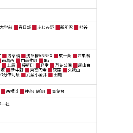
大学前
春日部
ふじみ野
新所沢
熊谷
町
浅草橋
浅草橋ANNEX
東十条
西巣鴨
南葛西
門前仲町
亀戸
黒
上馬
桜新町
経堂
芦花公園
尾山台
楽坂
新中野
東高円寺
荻窪
久我山
ANO分倍河原
武蔵小金井
田無
西横浜
神奈川新町
青葉台
屋一社