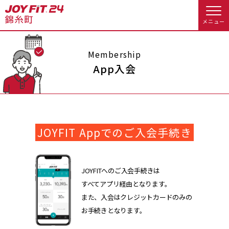
メニュー
店舗トップ
Membership
App入会
会員様向けのご案内
会員の方へトップ
JOYFIT Appでのご入会手続き
入会のお手続きをする
会員様へのお知らせ
予約する
入会するトップ
休会お手続き
オプション料金
JOYFITへのご入会手続きは
すべてアプリ経由となります。
料金・サービス等詳しく見る
Appで入会手続き
アクセス
店舗情報・サービス
また、入会はクレジットカードのみの
お手続きとなります。
入会を悩まれている方へトップ
よくあるご質問
店舗へのお問い合わせ
JOYFIT総合トップ
JOYFIT