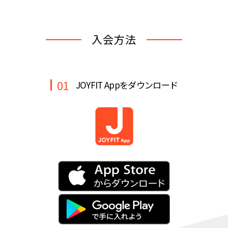
キャンペーン
料金のご案内
JOYFIT24
JOYFIT YOGA
入会方法
アクセス
店舗情報・サービス
JOYFIT+
店舗を探す
見学・体験
入会方法
01
JOYFIT Appをダウンロード
よくあるご質問
店舗へのお問い合わせ