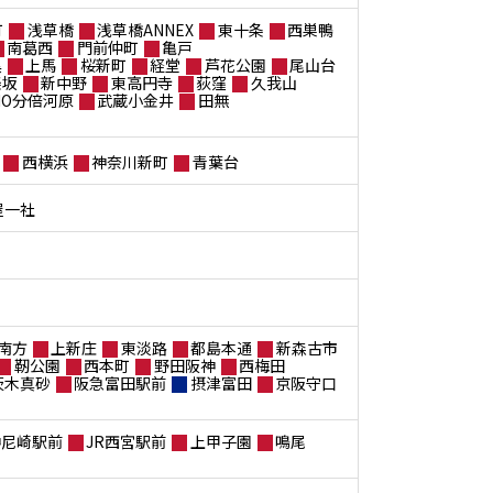
町
浅草橋
浅草橋ANNEX
東十条
西巣鴨
南葛西
門前仲町
亀戸
黒
上馬
桜新町
経堂
芦花公園
尾山台
楽坂
新中野
東高円寺
荻窪
久我山
ANO分倍河原
武蔵小金井
田無
西横浜
神奈川新町
青葉台
屋一社
南方
上新庄
東淡路
都島本通
新森古市
靭公園
西本町
野田阪神
西梅田
茨木真砂
阪急富田駅前
摂津富田
京阪守口
神尼崎駅前
JR西宮駅前
上甲子園
鳴尾