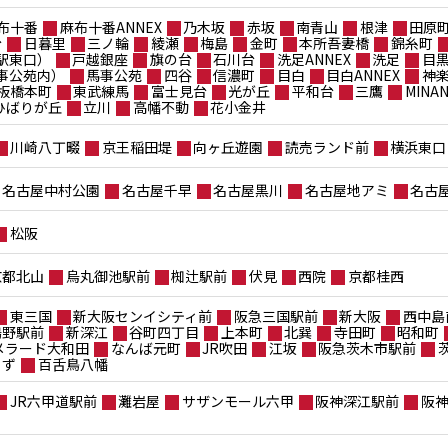
布十番
麻布十番ANNEX
乃木坂
赤坂
南青山
根津
田原
台
日暮里
三ノ輪
綾瀬
梅島
金町
本所吾妻橋
錦糸町
駅東口）
戸越銀座
旗の台
石川台
洗足ANNEX
洗足
目
事公苑内）
馬事公苑
四谷
信濃町
目白
目白ANNEX
神
板橋本町
東武練馬
富士見台
光が丘
平和台
三鷹
MIN
ポひばりが丘
立川
高幡不動
花小金井
川崎八丁畷
京王稲田堤
向ヶ丘遊園
読売ランド前
横浜東口
名古屋中村公園
名古屋千早
名古屋黒川
名古屋地アミ
名古
松阪
京都北山
烏丸御池駅前
椥辻駅前
伏見
西院
京都桂西
東三国
新大阪センイシティ前
阪急三国駅前
新大阪
西中島
鴫野駅前
新深江
谷町四丁目
上本町
北巽
寺田町
昭和町
メラード大和田
なんば元町
JR吹田
江坂
阪急茨木市駅前
もず
百舌鳥八幡
JR六甲道駅前
灘岩屋
サザンモール六甲
阪神深江駅前
阪