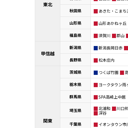
東北
秋田県
あきた・こまち
山形県
山形あかねヶ丘
福島県
須賀川
郡山
新潟県
新潟長岡日赤
甲信越
長野県
松本庄内
茨城県
つくば竹園
栃木県
ヨークタウン雨
群馬県
SPA高崎上中居
北浦和
川口
埼玉県
深谷
関東
千葉県
イオンタウン市