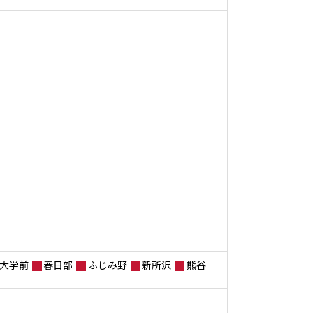
大学前
春日部
ふじみ野
新所沢
熊谷