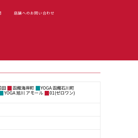
問
店舗へのお問い合わせ
前田
函館海岸町
YOGA 函館石川町
YOGA 旭川 アモール
01(ゼロワン)