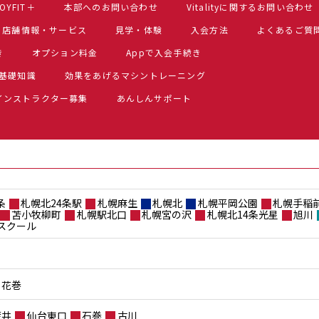
OYFIT＋
本部へのお問い合わせ
Vitalityに関するお問い合わせ
店舗情報・サービス
見学・体験
入会方法
よくあるご質
き
オプション料金
Appで入会手続き
基礎知識
効果をあげるマシントレーニング
インストラクター募集
あんしんサポート
条
札幌北24条駅
札幌麻生
札幌北
札幌平岡公園
札幌手稲
苫小牧柳町
札幌駅北口
札幌宮の沢
札幌北14条光星
旭川
スクール
花巻
荒井
仙台東口
石巻
古川