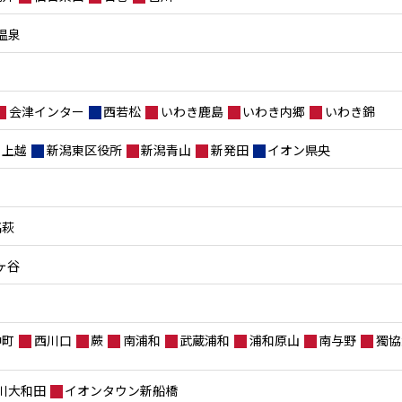
温泉
会津インター
西若松
いわき鹿島
いわき内郷
いわき錦
上越
新潟東区役所
新潟青山
新発田
イオン県央
高萩
ヶ谷
仲町
西川口
蕨
南浦和
武蔵浦和
浦和原山
南与野
獨協
川大和田
イオンタウン新船橋