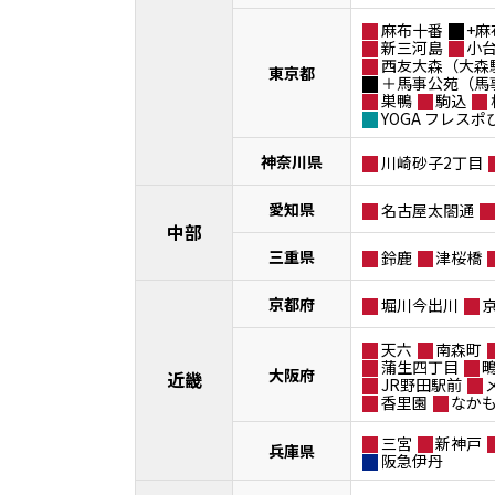
麻布十番
+麻
新三河島
小
西友大森（大森
東京都
＋馬事公苑（馬
巣鴨
駒込
YOGA フレス
神奈川県
川崎砂子2丁目
愛知県
名古屋太閤通
中部
三重県
鈴鹿
津桜橋
京都府
堀川今出川
天六
南森町
蒲生四丁目
大阪府
近畿
JR野田駅前
香里園
なか
三宮
新神戸
兵庫県
阪急伊丹