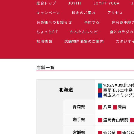
総合トップ
JOYFIT
JOYFIT YOGA
J
キャンペーン
料金のご案内
アクセス
会員様へのお知らせ
予約する
休会お手続
ちょっとFIT
かんたんレシピ
食とカラダの
採用情報
店舗物件募集のご案内
スタジオ
店舗一覧
YOGA 札幌北24
北海道
室蘭モルエ中島
帯広スイミング
青森県
八戸
青森
岩手県
盛岡青山駅前
宮城県
仙台泉
仙台