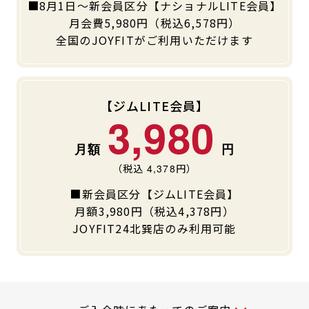
■8月1日～新会員区分【ナショナルLITE会員】
キャンペーン
料金のご案内
月会費5,980円（税込6,578円）
JOYFIT24
JOYFIT YOGA
全国のJOYFITがご利用いただけます
アクセス
店舗情報・サービス
JOYFIT+
店舗を探す
見学・体験
入会方法
【ジムLITE会員】
3,980
よくあるご質問
店舗へのお問い合わせ
（税込
4,378
円）
■新会員区分【ジムLITE会員】
月額3,980円（税込4,378円）
JOYFIT24北巽店のみ利用可能