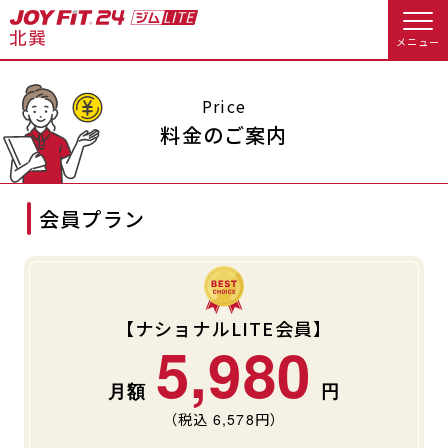
メニュー
店舗トップ
Price
料金のご案内
会員様向けのご案内
会員プラン
会員の方へトップ
入会のお手続きをする
会員様へのお知らせ
オプション料金
入会するトップ
アクセス
店舗情報・サービス
【ナショナルLITE会員】
5,980
料金・サービス等詳しく見る
Appで入会手続き
よくあるご質問
店舗へのお問い合わせ
（税込
6,578
円）
入会を悩まれている方へトップ
JOYFIT総合トップ
JOYFIT