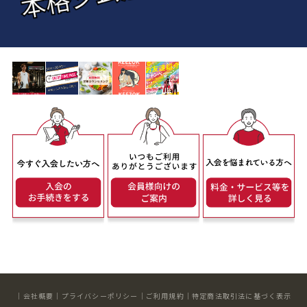
キャンペーン
料金のご案内
JOYFIT24
JOYFIT YOGA
アクセス
店舗情報・サービス
JOYFIT+
店舗を探す
見学・体験
入会方法
よくあるご質問
店舗へのお問い合わせ
会社概要
プライバシーポリシー
ご利用規約
特定商法取引法に基づく表示