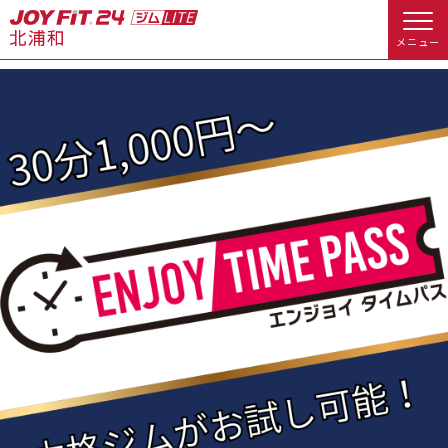
メニュー
店舗トップ
会員様向けのご案内
会員の方へトップ
入会のお手続きをする
会員様へのお知らせ
休会お手続き
入会するトップ
オプション料金
アクセス
料金・サービス等詳しく見る
現在、入会の受付はしておりません
店舗情報・サービス
よくあるご質問
入会を悩まれている方へトップ
店舗へのお問い合わせ
JOYFIT総合トップ
JOYFIT