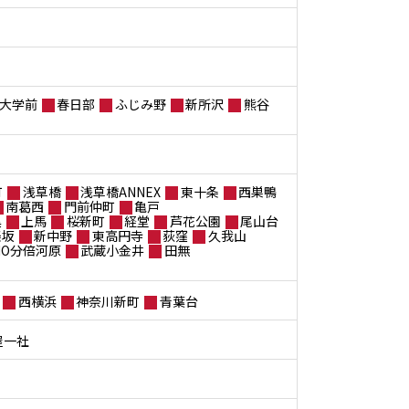
大学前
春日部
ふじみ野
新所沢
熊谷
町
浅草橋
浅草橋ANNEX
東十条
西巣鴨
南葛西
門前仲町
亀戸
黒
上馬
桜新町
経堂
芦花公園
尾山台
楽坂
新中野
東高円寺
荻窪
久我山
ANO分倍河原
武蔵小金井
田無
西横浜
神奈川新町
青葉台
屋一社