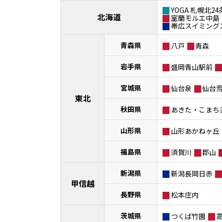
YOGA 札幌北24
北海道
室蘭モルエ中島
帯広スイミング
青森県
八戸
青森
岩手県
盛岡青山駅前
宮城県
仙台泉
仙台
東北
秋田県
あきた・こまち
山形県
山形あかねヶ丘
福島県
須賀川
郡山
新潟県
新潟長岡日赤
甲信越
長野県
松本庄内
茨城県
つくば竹園