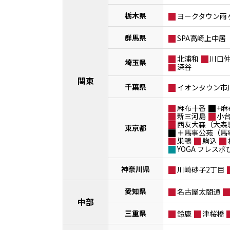
栃木県
ヨークタウン雨
群馬県
SPA高崎上中居
北浦和
川口
埼玉県
深谷
関東
千葉県
イオンタウン市
麻布十番
+麻
新三河島
小
西友大森（大森
東京都
＋馬事公苑（馬
巣鴨
駒込
YOGA フレス
神奈川県
川崎砂子2丁目
愛知県
名古屋太閤通
中部
三重県
鈴鹿
津桜橋