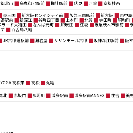
京都北山
烏丸御池駅前
椥辻駅前
伏見
西院
京都桂西
東三国
新大阪センイシティ前
阪急三国駅前
新大阪
西中島
鴫野駅前
新深江
谷町四丁目
上本町
北巽
寺田町
昭和町
メラード大和田
なんば元町
JR吹田
江坂
阪急茨木市駅前
もず
百舌鳥八幡
JR六甲道駅前
灘岩屋
サザンモール六甲
阪神深江駅前
阪
屋
YOGA 高松東
高松
丸亀
尾北
赤坂門
那珂川
博多駅南
博多駅南ANNEX
住吉
美