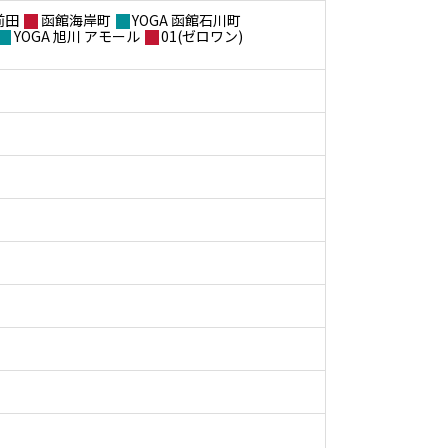
前田
函館海岸町
YOGA 函館石川町
YOGA 旭川 アモール
01(ゼロワン)