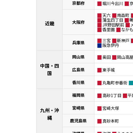
京都府
堀川今出川
天六
南森町
蒲生四丁目
大阪府
近畿
JR野田駅前
香里園
なか
三宮
新神戸
兵庫県
阪急伊丹
岡山県
奥田
岡山高
中国・四
広島県
東手城
国
香川県
丸亀町参番街
福岡県
高砂1丁目
平
宮崎県
宮崎大塚
九州・沖
縄
鹿児島県
真砂本町