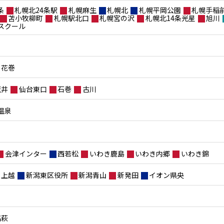
条
札幌北24条駅
札幌麻生
札幌北
札幌平岡公園
札幌手稲
苫小牧柳町
札幌駅北口
札幌宮の沢
札幌北14条光星
旭川
スクール
花巻
荒井
仙台東口
石巻
古川
温泉
会津インター
西若松
いわき鹿島
いわき内郷
いわき錦
上越
新潟東区役所
新潟青山
新発田
イオン県央
高萩