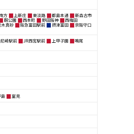
南方
上新庄
東淡路
都島本通
新森古市
靭公園
西本町
野田阪神
西梅田
茨木真砂
阪急富田駅前
摂津富田
京阪守口
神尼崎駅前
JR西宮駅前
上甲子園
鳴尾
野島
室見