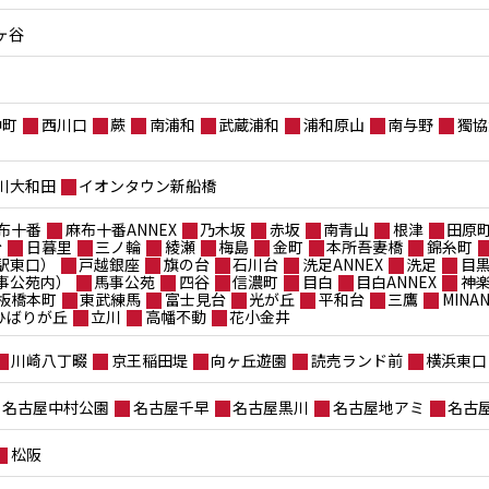
ヶ谷
仲町
西川口
蕨
南浦和
武蔵浦和
浦和原山
南与野
獨協
川大和田
イオンタウン新船橋
布十番
麻布十番ANNEX
乃木坂
赤坂
南青山
根津
田原
台
日暮里
三ノ輪
綾瀬
梅島
金町
本所吾妻橋
錦糸町
駅東口）
戸越銀座
旗の台
石川台
洗足ANNEX
洗足
目
事公苑内）
馬事公苑
四谷
信濃町
目白
目白ANNEX
神
板橋本町
東武練馬
富士見台
光が丘
平和台
三鷹
MIN
ポひばりが丘
立川
高幡不動
花小金井
川崎八丁畷
京王稲田堤
向ヶ丘遊園
読売ランド前
横浜東口
名古屋中村公園
名古屋千早
名古屋黒川
名古屋地アミ
名古
松阪