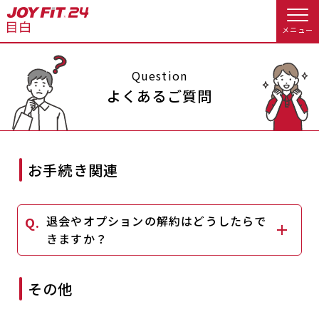
メニュー
店舗トップ
Question
よくあるご質問
会員様向けのご案内
会員の方へトップ
お手続き関連
入会のお手続きをする
会員様へのお知らせ
予約する
退会やオプションの解約はどうしたらで
入会するトップ
休会お手続き
オプション料金
きますか？
料金・サービス等詳しく見る
Appで入会手続き
アクセス
店舗情報・サービス
その他
入会を悩まれている方へトップ
よくあるご質問
店舗へのお問い合わせ
JOYFIT総合トップ
JOYFIT