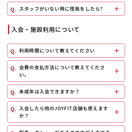
キャンペーン
料金のご案内
スタッフがいない時に怪我をしたら?
JOYFIT24
JOYFIT YOGA
アクセス
店舗情報・サービス
入会・施設利用について
JOYFIT+
店舗を探す
見学・体験
入会方法
利用時間について教えてください
よくあるご質問
店舗へのお問い合わせ
会費の支払方法について教えてくださ
い。
未成年は入会できますか？
入会したら他のJOYFIT店舗も使えます
か？