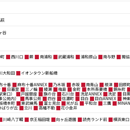
高萩
ヶ谷
仲町
西川口
蕨
南浦和
武蔵浦和
浦和原山
南与野
獨協
川大和田
イオンタウン新船橋
布十番
麻布十番ANNEX
乃木坂
赤坂
南青山
根津
田原
台
日暮里
三ノ輪
綾瀬
梅島
金町
本所吾妻橋
錦糸町
駅東口）
戸越銀座
旗の台
石川台
洗足ANNEX
洗足
目
事公苑内）
馬事公苑
四谷
信濃町
目白
目白ANNEX
神
板橋本町
東武練馬
富士見台
光が丘
平和台
三鷹
MIN
ポひばりが丘
立川
高幡不動
花小金井
川崎八丁畷
京王稲田堤
向ヶ丘遊園
読売ランド前
横浜東口