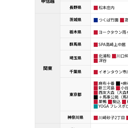
甲信越
長野県
松本庄内
茨城県
つくば竹園
栃木県
ヨークタウン雨
群馬県
SPA高崎上中居
北浦和
川口
埼玉県
深谷
関東
千葉県
イオンタウン市
麻布十番
+麻
新三河島
小
西友大森（大森
東京都
＋馬事公苑（馬
巣鴨
駒込
YOGA フレス
神奈川県
川崎砂子2丁目