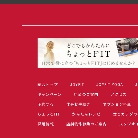
総合トップ
JOYFIT
JOYFIT YOGA
J
キャンペーン
料金のご案内
アクセス
予約する
休会お手続き
オプション料金
ちょっとFIT
かんたんレシピ
食とカラダの
採用情報
店舗物件募集のご案内
スタジオ