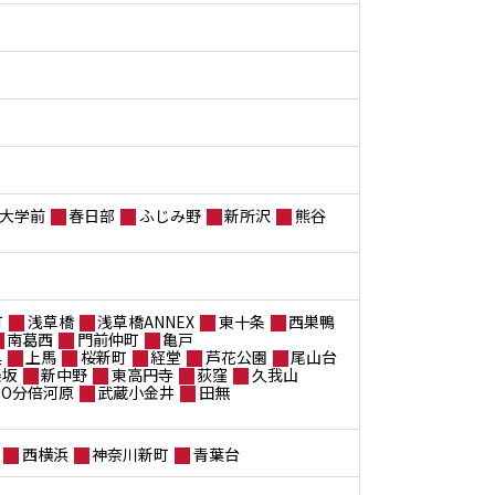
大学前
春日部
ふじみ野
新所沢
熊谷
町
浅草橋
浅草橋ANNEX
東十条
西巣鴨
南葛西
門前仲町
亀戸
黒
上馬
桜新町
経堂
芦花公園
尾山台
楽坂
新中野
東高円寺
荻窪
久我山
ANO分倍河原
武蔵小金井
田無
西横浜
神奈川新町
青葉台