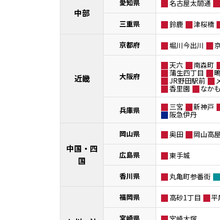
愛知県
名古屋太閤通
中部
三重県
鈴鹿
津桜橋
京都府
堀川今出川
天六
南森町
蒲生四丁目
大阪府
近畿
JR野田駅前
香里園
なか
三宮
新神戸
兵庫県
阪急伊丹
岡山県
奥田
岡山高
中国・四
広島県
東手城
国
香川県
丸亀町参番街
福岡県
高砂1丁目
平
宮崎県
宮崎大塚