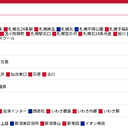
条
札幌北24条駅
札幌麻生
札幌北
札幌平岡公園
札幌手稲
苫小牧柳町
札幌駅北口
札幌宮の沢
札幌北14条光星
旭川
スクール
花巻
荒井
仙台東口
石巻
古川
温泉
会津インター
西若松
いわき鹿島
いわき内郷
いわき錦
上越
新潟東区役所
新潟青山
新発田
イオン県央