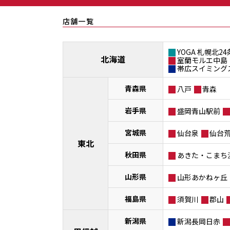
店舗一覧
YOGA 札幌北24
北海道
室蘭モルエ中島
帯広スイミング
青森県
八戸
青森
岩手県
盛岡青山駅前
宮城県
仙台泉
仙台
東北
秋田県
あきた・こまち
山形県
山形あかねヶ丘
福島県
須賀川
郡山
新潟県
新潟長岡日赤