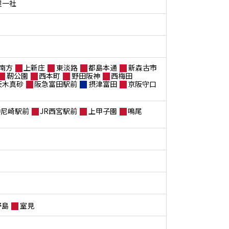
屋一社
南方
上新庄
東淡路
都島本通
新森古市
靭公園
西本町
野田阪神
西梅田
茨木真砂
阪急富田駅前
摂津富田
京阪守口
神尼崎駅前
JR西宮駅前
上甲子園
鳴尾
野島
室見