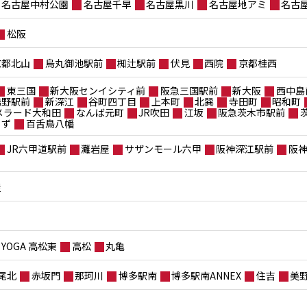
名古屋中村公園
名古屋千早
名古屋黒川
名古屋地アミ
名古
松阪
京都北山
烏丸御池駅前
椥辻駅前
伏見
西院
京都桂西
東三国
新大阪センイシティ前
阪急三国駅前
新大阪
西中島
鴫野駅前
新深江
谷町四丁目
上本町
北巽
寺田町
昭和町
メラード大和田
なんば元町
JR吹田
江坂
阪急茨木市駅前
もず
百舌鳥八幡
JR六甲道駅前
灘岩屋
サザンモール六甲
阪神深江駅前
阪
屋
YOGA 高松東
高松
丸亀
尾北
赤坂門
那珂川
博多駅南
博多駅南ANNEX
住吉
美