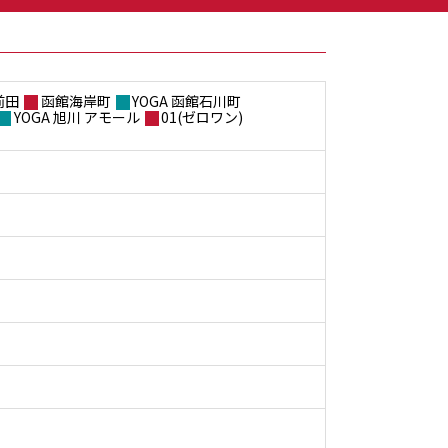
前田
函館海岸町
YOGA 函館石川町
YOGA 旭川 アモール
01(ゼロワン)