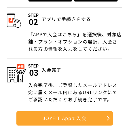
キャンペーン
料金のご案内
JOYFIT24
JOYFIT YOGA
アプリで手続きをする
アクセス
店舗情報・サービス
JOYFIT+
店舗を探す
「APPで入会はこちら」を選択後、対象店
見学・体験
入会方法
舗・プラン・オプションの選択、入会さ
れる方の情報を入力をしてください。
よくあるご質問
店舗へのお問い合わせ
入会完了
入会完了後、ご登録したメールアドレス
宛に届くメール内にあるURLリンクにて
ご承認いただくとお手続き完了です。
JOYFIT Appで入会