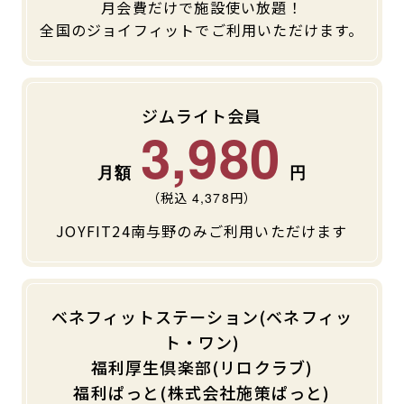
月会費だけで施設使い放題！
キャンペーン
料金のご案内
全国のジョイフィットでご利用いただけます。
JOYFIT24
JOYFIT YOGA
アクセス
店舗情報・サービス
JOYFIT+
店舗を探す
ジムライト会員
見学・体験
入会方法
3,980
よくあるご質問
店舗へのお問い合わせ
（税込
4,378
円）
JOYFIT24南与野のみご利用いただけます
ベネフィットステーション(ベネフィッ
ト・ワン)
福利厚生倶楽部(リロクラブ)
福利ぱっと(株式会社施策ぱっと)