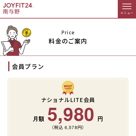
メニュー
店舗トップ
Price
料金のご案内
会員様向けのご案内
会員プラン
会員の方へトップ
入会のお手続きをする
会員様へのお知らせ
予約する
入会するトップ
休会お手続き
オプション料金
ナショナルLITE会員
5,980
料金・サービス等詳しく見る
Appで入会手続き
アクセス
店舗情報・サービス
（税込
6,578
円）
入会を悩まれている方へトップ
よくあるご質問
店舗へのお問い合わせ
JOYFIT総合トップ
JOYFIT