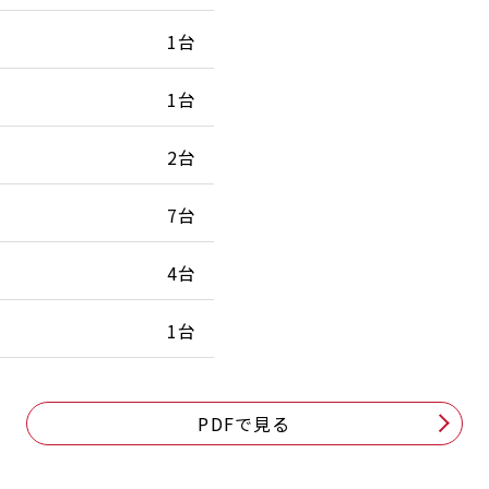
1台
1台
2台
7台
4台
1台
PDFで見る