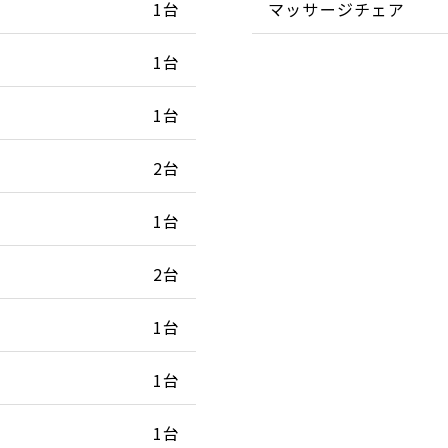
1台
マッサージチェア
1台
1台
2台
1台
2台
1台
1台
1台