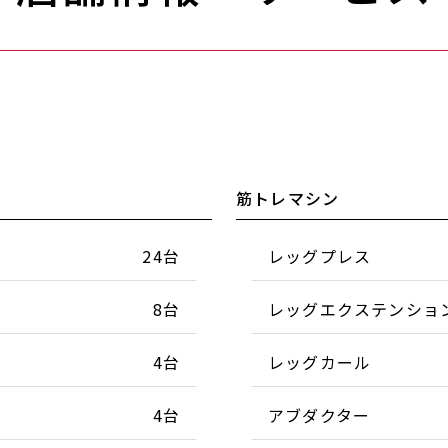
筋トレマシン
24台
レッグプレス
8台
レッグエクステンショ
4台
レッグカール
4台
アブダクター