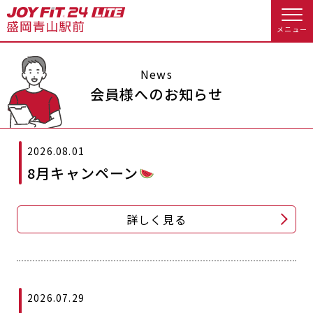
メニュー
店舗トップ
News
会員様へのお知らせ
会員様向けのご案内
2026.08.01
会員の方へトップ
8月キャンペーン
入会のお手続きをする
会員様へのお知らせ
スタジオプログラム情報
詳しく見る
入会するトップ
予約する
休会お手続き
料金・サービス等詳しく見る
クレジットカードで入会する
WEBで入会来店予約
オプション料金
アクセス
入会を悩まれている方へトップ
店舗情報・サービス
よくあるご質問
2026.07.29
JOYFIT総合トップ
JOYFIT