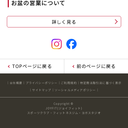
お盆の営業について
キャンペーン
料金のご案内
店舗へのお問い合わせ
JOYFIT24
JOYFIT YOGA
詳しく見る
アクセス
店舗情報・サービス
JOYFIT+
店舗を探す
見学・体験
スタジオプログラム情報
入会方法
よくあるご質問
店舗へのお問い合わせ
TOPページに戻る
前のページに戻る
会社概要
プライバシーポリシー
ご利用規約
特定商法取引法に基づく表示
サイトマップ
ソーシャルメディアポリシー
Copyright ©
JOYFIT(ジョイフィット)
スポーツクラブ・フィットネスジム・ヨガスタジオ