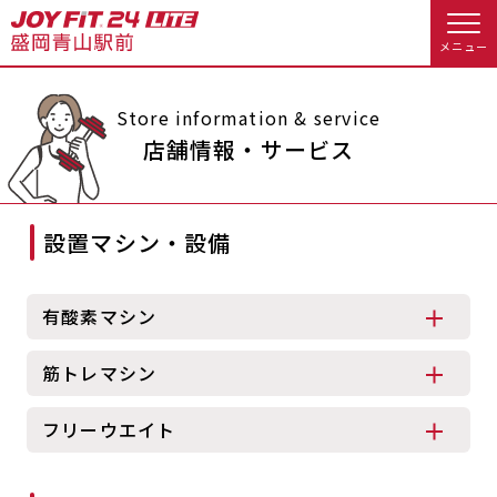
メニュー
店舗トップ
Store information & service
店舗情報・サービス
会員様向けのご案内
設置マシン・設備
会員の方へトップ
入会のお手続きをする
会員様へのお知らせ
スタジオプログラム情報
有酸素マシン
入会するトップ
予約する
休会お手続き
筋トレマシン
料金・サービス等詳しく見る
クレジットカードで入会する
WEBで入会来店予約
オプション料金
アクセス
フリーウエイト
入会を悩まれている方へトップ
店舗情報・サービス
よくあるご質問
JOYFIT総合トップ
JOYFIT