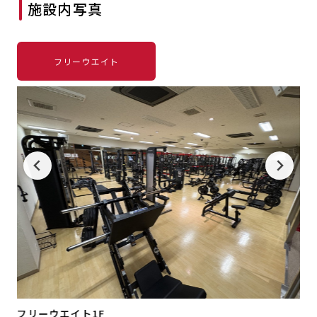
施設内写真
キャンペーン
料金のご案内
店舗へのお問い合わせ
JOYFIT24
JOYFIT YOGA
アクセス
店舗情報・サービス
フリーウエイト
JOYFIT+
店舗を探す
見学・体験
スタジオプログラム情報
入会方法
よくあるご質問
店舗へのお問い合わせ
フリーウエイト1F
フ