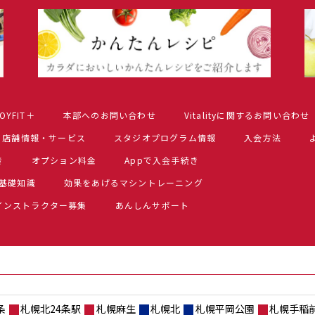
OYFIT＋
本部へのお問い合わせ
Vitalityに関するお問い合わせ
店舗情報・サービス
スタジオプログラム情報
入会方法
き
オプション料金
Appで入会手続き
基礎知識
効果をあげるマシントレーニング
インストラクター募集
あんしんサポート
条
札幌北24条駅
札幌麻生
札幌北
札幌平岡公園
札幌手稲