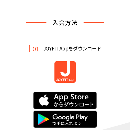
キャンペーン
料金のご案内
店舗へのお問い合わせ
JOYFIT24
JOYFIT YOGA
入会方法
アクセス
店舗情報・サービス
JOYFIT+
店舗を探す
見学・体験
スタジオプログラム情報
01
JOYFIT Appをダウンロード
入会方法
よくあるご質問
店舗へのお問い合わせ