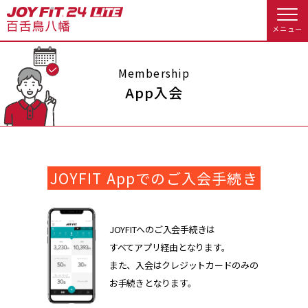
メニュー
店舗トップ
Membership
App入会
会員様向けのご案内
会員の方へトップ
JOYFIT Appでのご入会手続き
入会のお手続きをする
会員様へのお知らせ
スタジオプログラム情報
入会するトップ
予約する
休会お手続き
JOYFITへのご入会手続きは
すべてアプリ経由となります。
料金・サービス等詳しく見る
Appで入会手続き
オプション料金
アクセス
また、入会はクレジットカードのみの
お手続きとなります。
入会を悩まれている方へトップ
店舗情報・サービス
よくあるご質問
JOYFIT総合トップ
JOYFIT