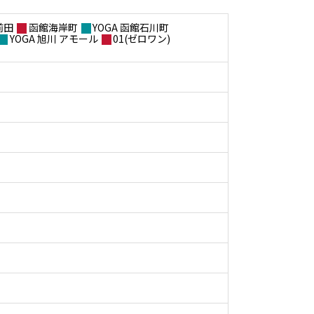
前田
函館海岸町
YOGA 函館石川町
YOGA 旭川 アモール
01(ゼロワン)