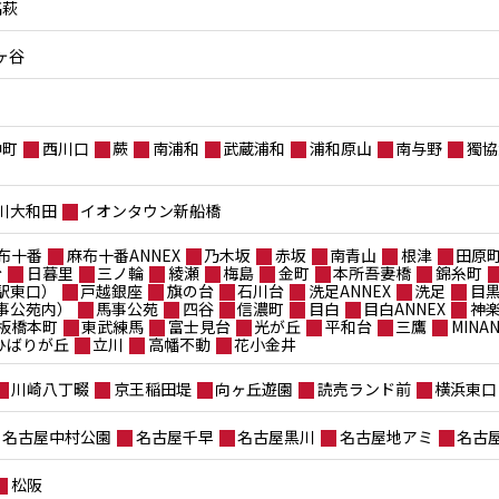
高萩
ヶ谷
仲町
西川口
蕨
南浦和
武蔵浦和
浦和原山
南与野
獨協
川大和田
イオンタウン新船橋
布十番
麻布十番ANNEX
乃木坂
赤坂
南青山
根津
田原
台
日暮里
三ノ輪
綾瀬
梅島
金町
本所吾妻橋
錦糸町
駅東口）
戸越銀座
旗の台
石川台
洗足ANNEX
洗足
目
事公苑内）
馬事公苑
四谷
信濃町
目白
目白ANNEX
神
板橋本町
東武練馬
富士見台
光が丘
平和台
三鷹
MIN
ポひばりが丘
立川
高幡不動
花小金井
川崎八丁畷
京王稲田堤
向ヶ丘遊園
読売ランド前
横浜東口
名古屋中村公園
名古屋千早
名古屋黒川
名古屋地アミ
名古
松阪