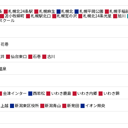
条
札幌北24条駅
札幌麻生
札幌北
札幌平岡公園
札幌手稲
苫小牧柳町
札幌駅北口
札幌宮の沢
札幌北14条光星
旭川
スクール
花巻
荒井
仙台東口
石巻
古川
温泉
会津インター
西若松
いわき鹿島
いわき内郷
いわき錦
上越
新潟東区役所
新潟青山
新発田
イオン県央