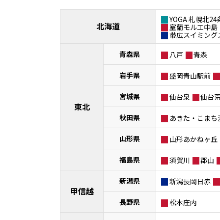
YOGA 札幌北24
北海道
室蘭モルエ中島
帯広スイミング
青森県
八戸
青森
岩手県
盛岡青山駅前
宮城県
仙台泉
仙台
東北
秋田県
あきた・こまち
山形県
山形あかねヶ丘
福島県
須賀川
郡山
新潟県
新潟長岡日赤
甲信越
長野県
松本庄内