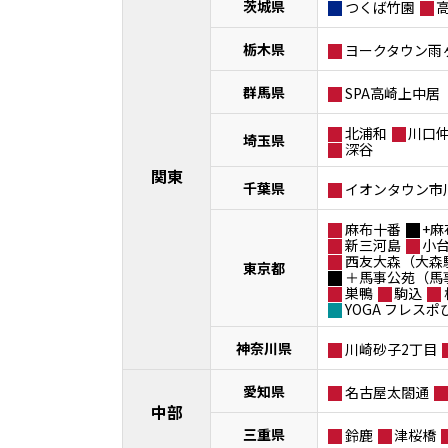
茨城県
つくば竹園
栃木県
ヨークタウン雨
群馬県
SPA高崎上中居
北浦和
川口
埼玉県
深谷
関東
千葉県
イオンタウン市
麻布十番
+麻
新三河島
小
西友大森（大森
東京都
＋馬事公苑（馬
巣鴨
駒込
YOGA フレス
神奈川県
川崎砂子2丁目
愛知県
名古屋太閤通
中部
三重県
鈴鹿
津桜橋