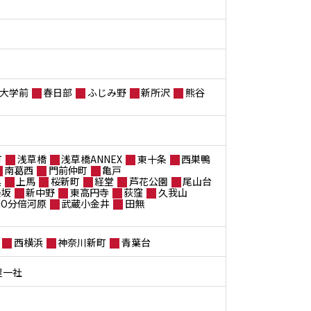
大学前
春日部
ふじみ野
新所沢
熊谷
町
浅草橋
浅草橋ANNEX
東十条
西巣鴨
南葛西
門前仲町
亀戸
黒
上馬
桜新町
経堂
芦花公園
尾山台
楽坂
新中野
東高円寺
荻窪
久我山
ANO分倍河原
武蔵小金井
田無
西横浜
神奈川新町
青葉台
屋一社