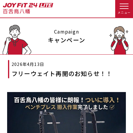
メニュー
店舗トップ
Campaign
キャンペーン
会員様向けのご案内
2026年4月13日
会員の方へトップ
フリーウェイト再開のお知らせ！！
入会のお手続きをする
会員様へのお知らせ
スタジオプログラム情報
入会するトップ
予約する
休会お手続き
料金・サービス等詳しく見る
Appで入会手続き
オプション料金
アクセス
入会を悩まれている方へトップ
店舗情報・サービス
よくあるご質問
JOYFIT総合トップ
JOYFIT