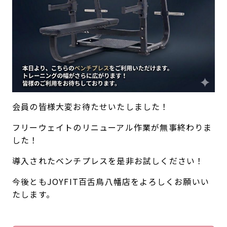
キャンペーン
料金のご案内
店舗へのお問い合わせ
JOYFIT24
JOYFIT YOGA
アクセス
店舗情報・サービス
JOYFIT+
店舗を探す
見学・体験
スタジオプログラム情報
入会方法
よくあるご質問
会員の皆様大変お待たせいたしました！
店舗へのお問い合わせ
フリーウェイトのリニューアル作業が無事終わりま
した！
導入されたベンチプレスを是非お試しください！
今後ともJOYFIT百舌鳥八幡店をよろしくお願いい
たします。