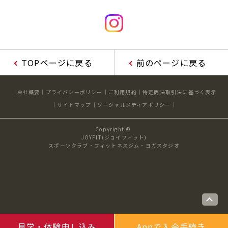
TOPページに戻る
前のページに戻る
会社概要
プライバシーポリシー
ご利用規約
特定商法取引法に基づく表示
サイトマップ
ソーシャルメディアポリシー
Copyright ©
JOYFIT(ジョイフィット)
スポーツクラブ・フィットネスジム・ヨガスタジオ
見学・体験申し込み
Appで入会手続き