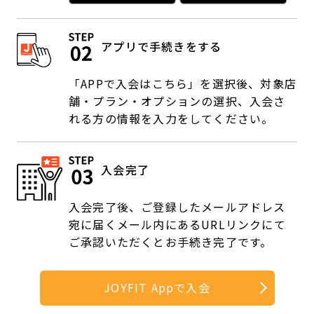
キャンペーン
料金のご案内
JOYFIT24
JOYFIT YOGA
アプリで手続きをする
アクセス
店舗情報・サービス
JOYFIT+
店舗を探す
「APPで入会はこちら」を選択後、対象店
見学・体験
入会方法
舗・プラン・オプションの選択、入会さ
れる方の情報を入力をしてください。
よくあるご質問
店舗へのお問い合わせ
入会完了
入会完了後、ご登録したメールアドレス
宛に届くメール内にあるURLリンクにて
ご承認いただくとお手続き完了です。
JOYFIT Appで入会