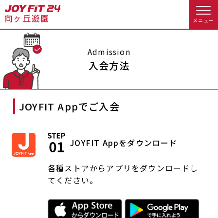
メニュー
店舗トップ
Admission
入会方法
会員様向けのご案内
JOYFIT Appでご入会
会員の方へトップ
入会のお手続きをする
会員様へのお知らせ
予約する
JOYFIT Appをダウンロード
入会するトップ
休会お手続き
オプション料金
各種ストアからアプリをダウンロードし
料金・サービス等詳しく見る
てください。
Appで入会手続き
アクセス
店舗情報・サービス
入会を悩まれている方へトップ
よくあるご質問
店舗へのお問い合わせ
JOYFIT総合トップ
JOYFIT