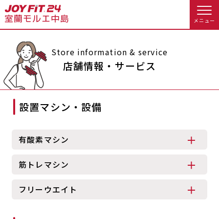
メニュー
店舗トップ
Store information & service
店舗情報・サービス
会員様向けのご案内
設置マシン・設備
会員の方へトップ
入会のお手続きをする
会員様へのお知らせ
スタジオプログラム情報
有酸素マシン
入会するトップ
予約する
休会お手続き
筋トレマシン
料金・サービス等詳しく見る
Appで入会手続き
オプション料金
アクセス
フリーウエイト
入会を悩まれている方へトップ
店舗情報・サービス
よくあるご質問
JOYFIT総合トップ
JOYFIT