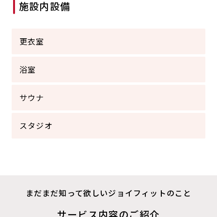
施設内設備
キャンペーン
料金のご案内
店舗へのお問い合わせ
JOYFIT24
JOYFIT YOGA
アクセス
店舗情報・サービス
更衣室
JOYFIT+
店舗を探す
見学・体験
スタジオプログラム情報
浴室
入会方法
よくあるご質問
サウナ
店舗へのお問い合わせ
スタジオ
まだまだ知って欲しいジョイフィットのこと
サービス内容のご紹介