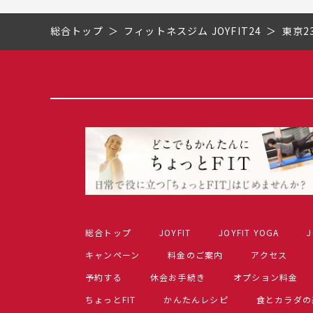
総合トップ
フィットネスジム JOYFIT24
東京2
総合トップ
JOYFIT
JOYFIT YOGA
J
キャンペーン
料金のご案内
アクセス
予約する
休会お手続き
オプション料金
ちょっとFIT
かんたんレシピ
食とカラダの