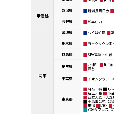
新潟県
新潟長岡日赤
甲信越
長野県
松本庄内
茨城県
つくば竹園
栃木県
ヨークタウン雨
群馬県
SPA高崎上中居
北浦和
川口
埼玉県
深谷
関東
千葉県
イオンタウン市
麻布十番
+麻
新三河島
小
西友大森（大森
東京都
＋馬事公苑（馬
巣鴨
駒込
YOGA フレス