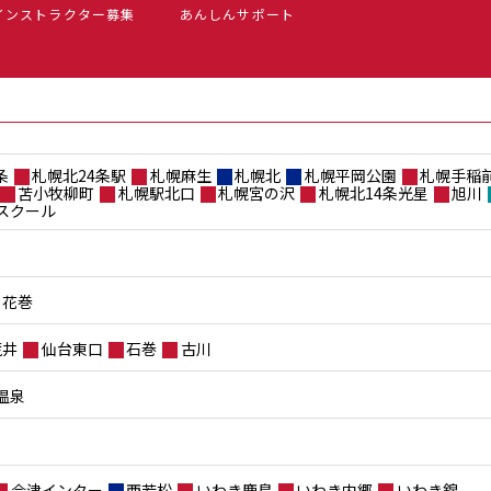
インストラクター募集
あんしんサポート
条
札幌北24条駅
札幌麻生
札幌北
札幌平岡公園
札幌手稲
苫小牧柳町
札幌駅北口
札幌宮の沢
札幌北14条光星
旭川
スクール
花巻
荒井
仙台東口
石巻
古川
温泉
会津インター
西若松
いわき鹿島
いわき内郷
いわき錦