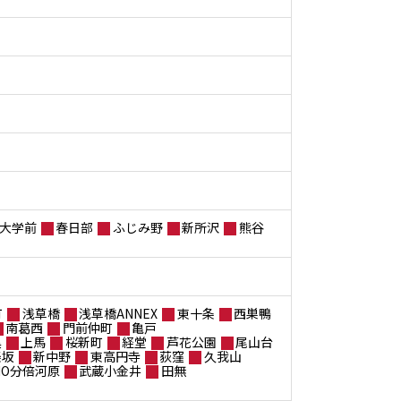
大学前
春日部
ふじみ野
新所沢
熊谷
町
浅草橋
浅草橋ANNEX
東十条
西巣鴨
南葛西
門前仲町
亀戸
黒
上馬
桜新町
経堂
芦花公園
尾山台
楽坂
新中野
東高円寺
荻窪
久我山
ANO分倍河原
武蔵小金井
田無