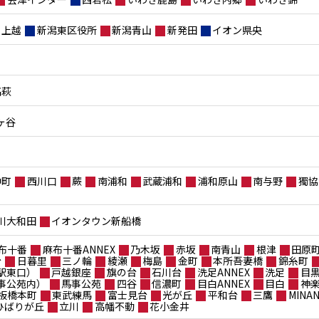
上越
新潟東区役所
新潟青山
新発田
イオン県央
高萩
ヶ谷
仲町
西川口
蕨
南浦和
武蔵浦和
浦和原山
南与野
獨協
川大和田
イオンタウン新船橋
布十番
麻布十番ANNEX
乃木坂
赤坂
南青山
根津
田原
台
日暮里
三ノ輪
綾瀬
梅島
金町
本所吾妻橋
錦糸町
駅東口）
戸越銀座
旗の台
石川台
洗足ANNEX
洗足
目
事公苑内）
馬事公苑
四谷
信濃町
目白ANNEX
目白
神
板橋本町
東武練馬
富士見台
光が丘
平和台
三鷹
MIN
ポひばりが丘
立川
高幡不動
花小金井