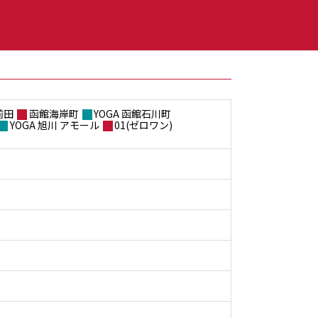
前田
函館海岸町
YOGA 函館石川町
YOGA 旭川 アモール
01(ゼロワン)