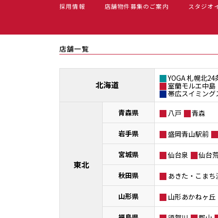
採用情報
店舗物件募集のご案内
スタジオ
店舗一覧
YOGA 札幌北24
北海道
室蘭モルエ中島
帯広スイミング
青森県
八戸
青森
岩手県
盛岡青山駅前
宮城県
仙台泉
仙台
東北
秋田県
あきた・こまち
山形県
山形あかねヶ丘
福島県
須賀川
郡山