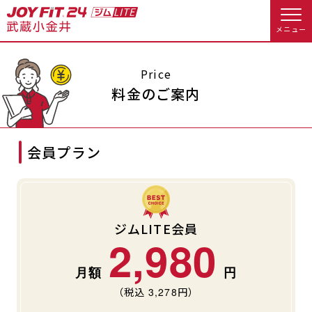
メニュー
店舗トップ
Price
料金のご案内
会員様向けのご案内
会員プラン
会員の方へトップ
入会のお手続きをする
会員様へのお知らせ
休会お手続き
入会するトップ
オプション料金
アクセス
ジムLITE会員
2,980
料金・サービス等詳しく見る
Appで入会手続き
店舗情報・サービス
よくあるご質問
（税込
3,278
円）
入会を悩まれている方へトップ
店舗へのお問い合わせ
JOYFIT総合トップ
JOYFIT