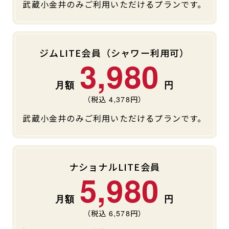
武蔵小金井のみご利用いただけるプランです。
キャンペーン
料金のご案内
JOYFIT24
JOYFIT YOGA
アクセス
店舗情報・サービス
ジムLITE会員（シャワー利用可）
JOYFIT+
店舗を探す
3,980
見学・体験
入会方法
よくあるご質問
店舗へのお問い合わせ
（税込
4,378
円）
武蔵小金井のみご利用いただけるプランです。
ナショナルLITE会員
5,980
（税込
6,578
円）