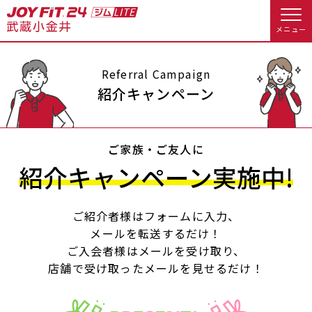
メニュー
店舗トップ
Referral Campaign
紹介キャンペーン
会員様向けのご案内
ご家族・ご友人に
会員の方へトップ
紹介キャンペーン実施中!
入会のお手続きをする
会員様へのお知らせ
休会お手続き
ご紹介者様はフォームに入力、
入会するトップ
オプション料金
アクセス
メールを転送するだけ！
ご入会者様はメールを受け取り、
料金・サービス等詳しく見る
Appで入会手続き
店舗情報・サービス
よくあるご質問
店舗で受け取ったメールを見せるだけ！
入会を悩まれている方へトップ
店舗へのお問い合わせ
JOYFIT総合トップ
JOYFIT