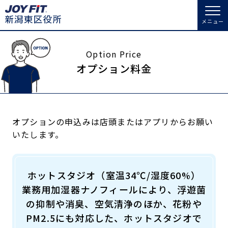
メニュー
店舗トップ
Option Price
オプション料金
会員様向けのご案内
会員の方へトップ
オプションの申込みは店頭またはアプリからお願い
いたします。
入会のお手続きをする
会員様へのお知らせ
スタジオプログラム情報
入会するトップ
予約する
休会お手続き
ホットスタジオ（室温34℃/湿度60%）
料金・サービス等詳しく見る
業務用加湿器ナノフィールにより、浮遊菌
クレジットカードで入会する
WEBで入会来店予約
オプション料金
アクセス
の抑制や消臭、空気清浄のほか、花粉や
入会を悩まれている方へトップ
店舗情報・サービス
よくあるご質問
PM2.5にも対応した、ホットスタジオで
JOYFIT総合トップ
JOYFIT