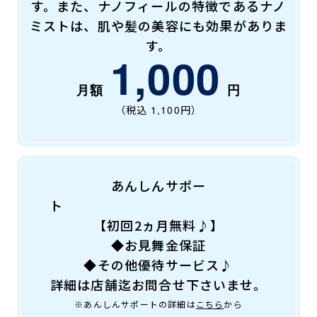
す。また、ナノフィールの特徴であるナノ
キャンペーン
料金のご案内
店舗へのお問い合わせ
ミストは、肌や髪の美容にも効果がありま
JOYFIT24
JOYFIT YOGA
す。
アクセス
店舗情報・サービス
1,000
JOYFIT+
店舗を探す
見学・体験
スタジオプログラム情報
（税込
1,100
円）
入会方法
よくあるご質問
店舗へのお問い合わせ
あんしんサポー
ト
【初回2ヵ月無料♪】
◆お見舞金保証
◆その他優待サービス♪
詳細は店舗迄お問合せ下さいませ。
※あんしんサポートの詳細は
こちら
から