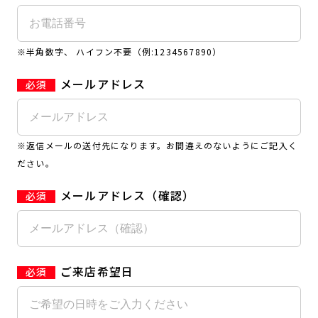
キャンペーン
料金のご案内
店舗へのお問い合わせ
JOYFIT24
JOYFIT YOGA
※半角数字、 ハイフン不要（例:1234567890）
アクセス
店舗情報・サービス
JOYFIT+
店舗を探す
メールアドレス
見学・体験
スタジオプログラム情報
入会方法
よくあるご質問
※返信メールの送付先になります。お間違えのないようにご記入く
店舗へのお問い合わせ
ださい。
メールアドレス（確認）
ご来店希望日