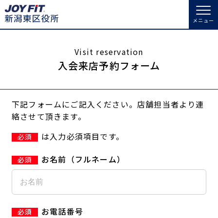
メニュー
店舗トップ
Visit reservation
入会来店予約フォーム
会員様向けのご案内
下記フォームにご記入ください。店舗担当者より連
会員の方へトップ
絡させて頂きます。
入会のお手続きをする
会員様へのお知らせ
スタジオプログラム情報
は入力必須項目です。
必須
入会するトップ
予約する
休会お手続き
お名前（フルネーム）
料金・サービス等詳しく見る
クレジットカードで入会する
WEBで入会来店予約
オプション料金
アクセス
入会を悩まれている方へトップ
店舗情報・サービス
よくあるご質問
お電話番号
JOYFIT総合トップ
JOYFIT